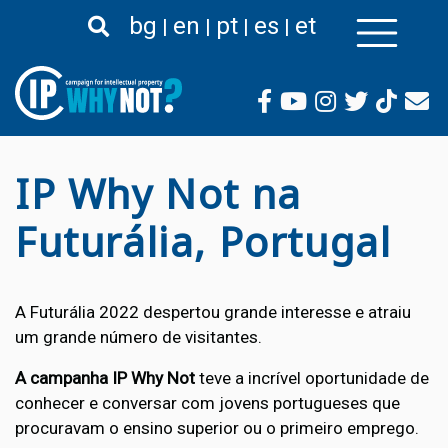
Passar
bg
en
pt
es
et
para
o
conteúdo
principal
IP Why Not na
Futurália, Portugal
A Futurália 2022 despertou grande interesse e atraiu
um grande número de visitantes.
A campanha IP Why Not
teve a incrível oportunidade de
conhecer e conversar com jovens portugueses que
procuravam o ensino superior ou o primeiro emprego.