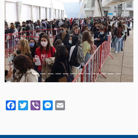
Previous
Next
Facebook
Twitter
Viber
Messenger
Email