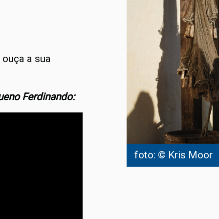
 ouça a sua
ueno Ferdinando:
foto: © Kris Moor