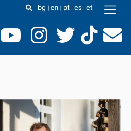
bg
en
pt
es
et