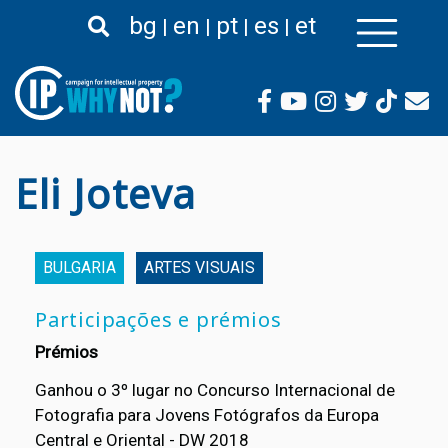
Passar
bg
en
pt
es
et
para
o
conteúdo
principal
Eli Joteva
BULGARIA
ARTES VISUAIS
Participações e prémios
Prémios
Ganhou o 3º lugar no Concurso Internacional de
Fotografia para Jovens Fotógrafos da Europa
Central e Oriental - DW 2018