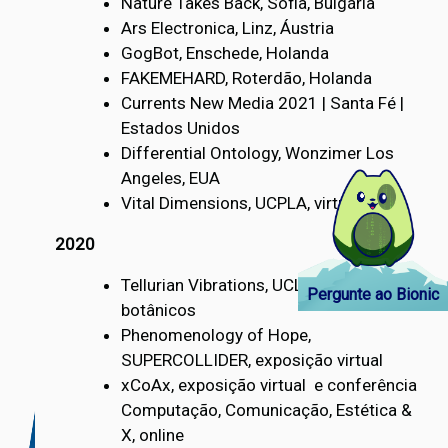
Nature Takes Back, Sofia, Bulgária
Ars Electronica, Linz, Áustria
GogBot, Enschede, Holanda
FAKEMEHARD, Roterdão, Holanda
Currents New Media 2021 | Santa Fé |
Estados Unidos
Differential Ontology, Wonzimer Los
Angeles, EUA
Vital Dimensions, UCPLA, virtual
2020
Tellurian Vibrations, UCLA jardins
Pergunte ao Bionic
botânicos
Phenomenology of Hope,
SUPERCOLLIDER, exposição virtual
xCoAx, exposição virtual e conferência
Computação, Comunicação, Estética &
X, online