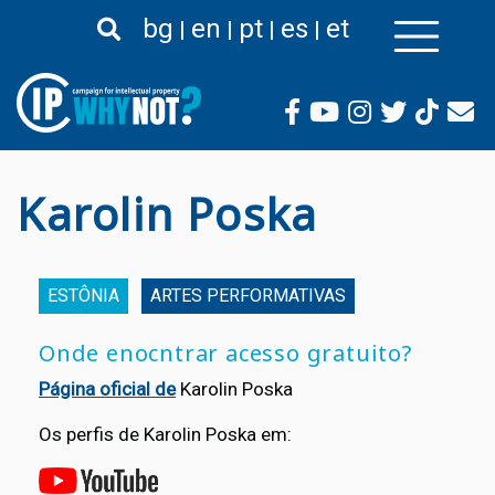
Passar
bg
en
pt
es
et
para
o
conteúdo
principal
Karolin Poska
ESTÔNIA
ARTES PERFORMATIVAS
Onde enocntrar acesso gratuito?
Página oficial de
Karolin Poska
Os perfis de Karolin Poska em: