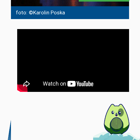
foto: ©Karolin Poska