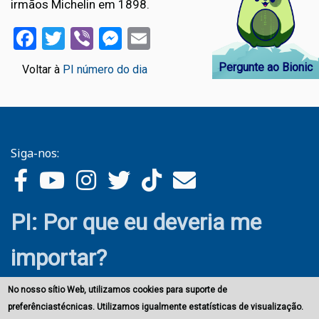
irmãos Michelin em 1898.
Facebook
Twitter
Viber
Messenger
Email
Pergunte ao Bionic
Voltar à
PI número do dia
Siga-nos:
PI: Por que eu deveria me
importar?
No nosso sítio Web, utilizamos cookies para suporte de
preferênciastécnicas. Utilizamos igualmente estatísticas de visualização.