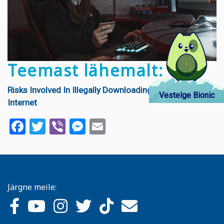
Teemast lähemalt:
Risks Involved In Illegally Downloading Any Files Over
Vestelge Bionic
Internet
Facebook
Twitter
Viber
Messenger
Email
Järgne meile: