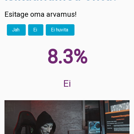
Esitage oma arvamus!
Jah
Ei
Ei huvita
9.6%
Ei