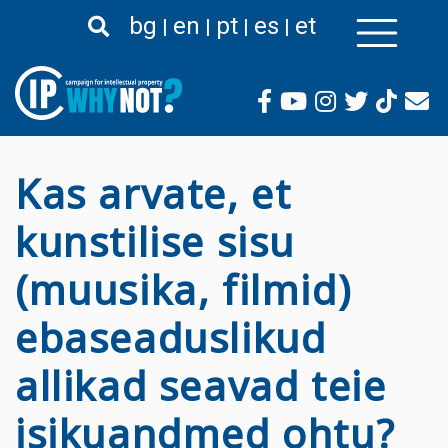
Liigu
bg
en
pt
es
et
edasi
põhisisu
juurde
Kas arvate, et
kunstilise sisu
(muusika, filmid)
ebaseaduslikud
allikad seavad teie
isikuandmed ohtu?