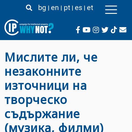
Премини
bg
en
pt
es
et
към
основното
съдържание
Мислите ли, че
незаконните
източници на
творческо
съдържание
(музика, филми)