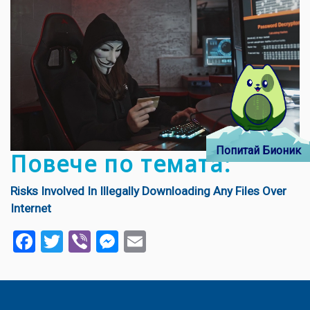
Попитай Бионик
Повече по темата:
Risks Involved In Illegally Downloading Any Files Over
Internet
Facebook
Twitter
Viber
Messenger
Email