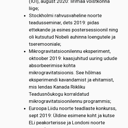
(IOI), august 2020: Iirimaa võistkonna
liige;
Stockholmi rahvusvaheline noorte
teadusseminar, dets 2019: pidas
ettekande ja esines postersessioonil ning
oli kutsutud Nobeli auhinna loengutele ja
tseremooniale;
Mikrogravitatsioonilennu eksperiment,
oktoober 2019: kaasjuhitud uuring udude
absorbeerimise kohta
mikrogravitatsioonis. See hõlmas
eksperimendi kavandamist ja ehitamist,
mis lendas Kanada Riikliku
Teadusnõukogu korraldatud
mikrogravitatsioonilennu programmis;
Euroopa Liidu noorte teadlaste konkurss,
sept 2019: Üldine esimene koht ja kutse
ELi peakorterisse ja Londoni noorte