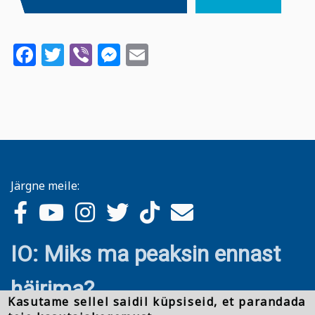
Facebook
Twitter
Viber
Messenger
Email
Järgne meile:
IO: Miks ma peaksin ennast
häirima?
Kasutame sellel saidil küpsiseid, et parandada