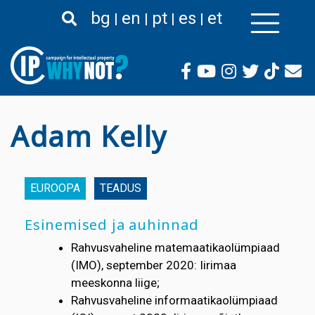
Liigu
bg
en
pt
es
et
edasi
põhisisu
juurde
Adam Kelly
EUROOPA
TEADUS
Esinemised ja auhinnad
Rahvusvaheline matemaatikaolümpiaad
(IMO), september 2020: Iirimaa
meeskonna liige;
Rahvusvaheline informaatikaolümpiaad