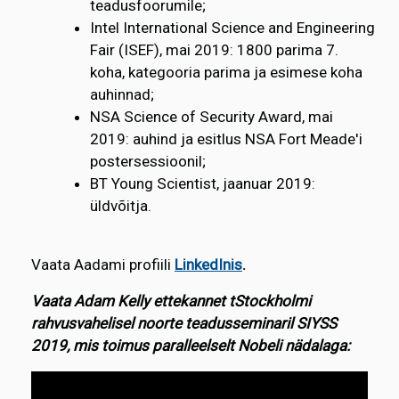
teadusfoorumile;
Intel International Science and Engineering
Fair (ISEF), mai 2019: 1800 parima 7.
koha, kategooria parima ja esimese koha
auhinnad;
NSA Science of Security Award, mai
2019: auhind ja esitlus NSA Fort Meade'i
postersessioonil;
BT Young Scientist, jaanuar 2019:
üldvõitja.
Vaata Aadami profiili
LinkedInis
.
Vaata Adam Kelly ettekannet tStockholmi
rahvusvahelisel noorte teadusseminaril SIYSS
2019, mis toimus paralleelselt Nobeli nädalaga: