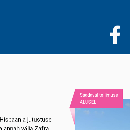
Liigu
edasi
põhisisu
juurde
Saadaval tellimuse
ALUSEL
Hispaania jutustuse
a annab välja Zafra