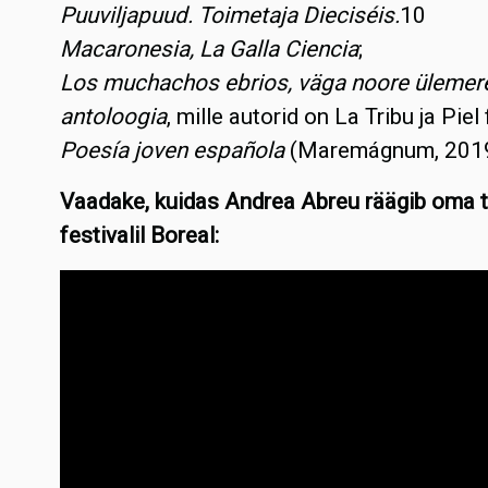
Puuviljapuud. Toimetaja Dieciséis.
10
Macaronesia, La Galla Ciencia
;
Los muchachos ebrios, väga noore ülemer
antoloogia
, mille autorid on La Tribu ja Piel 
Poesía joven española
(Maremágnum, 2019
Vaadake, kuidas Andrea Abreu räägib oma 
festivalil Boreal: