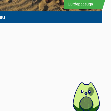
juurdepääsuga
reu