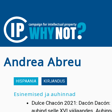
Andrea Abreu
HISPAANIA
KIRJANDUS
Esinemised ja auhinnad
Dulce Chacón 2021: Dacón Dacón: 
auhind selle XVI väljaandes. Auhinn