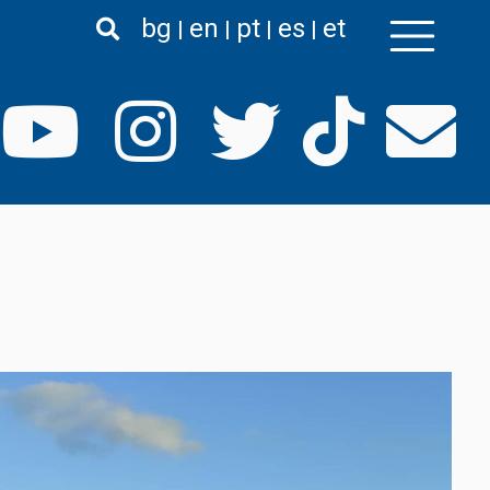
bg
en
pt
es
et