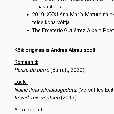
linnavalitsus.
2019: XXXI Ana María Matute naisk
teise koha võitja.
The Emeterio Gutiérrez Albelo Poe
Kõik originaalis Andrea Abreu poolt:
Romaanid:
Panza de burro
(Barrett, 2020).
Luule:
Naine ilma silmalaugudeta
. (Versátiles Edit
Kevad, mis veritseb
(2017).
Antoloogiad: