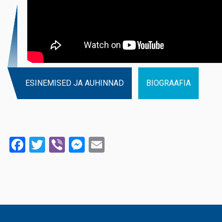
ESINEMISED JA AUHINNAD
BIOGRAAFIA
Facebook
Twitter
Viber
Messenger
Email