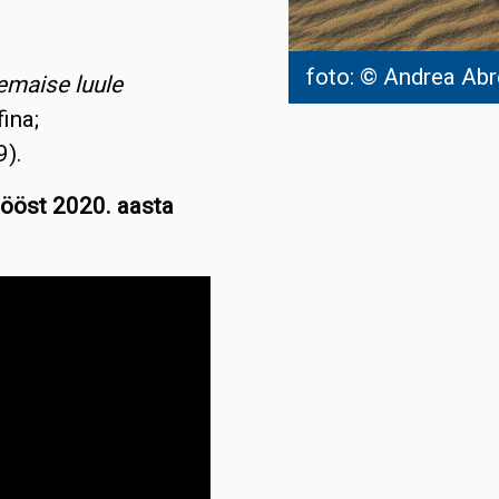
foto: © Andrea Ab
emaise luule
fina;
).
tööst 2020. aasta