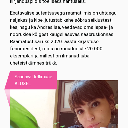
kirjanduspildis tõeliseks nähtuseks.
Ebatavalise autentsusega raamat, mis on ühtaegu
naljakas ja kibe, jutustab kahe sõbra seiklustest,
kes, nagu ka Andrea ise, veedavad oma lapse- ja
noorukiea kõigest kaugel asuvas naabruskonnas.
Raamatust sai üks 2020. aasta kirjastuse
fenomenidest, mida on müüdud üle 20 000
eksemplari ja millest on ilmunud juba
üheteistkümnes trükk.
Saadaval tellimuse
ALUSEL