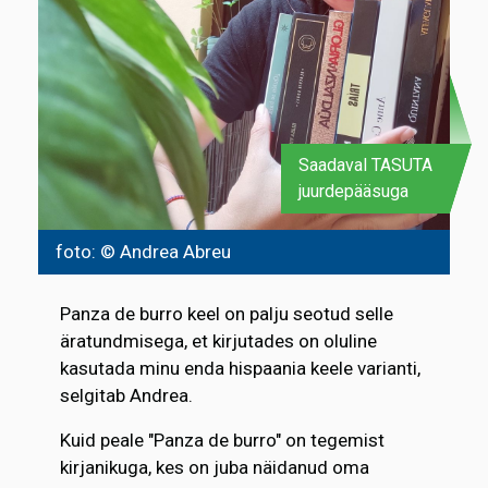
Saadaval TASUTA
juurdepääsuga
foto: © Andrea Abreu
Panza de burro keel on palju seotud selle
äratundmisega, et kirjutades on oluline
kasutada minu enda hispaania keele varianti,
selgitab Andrea.
Kuid peale "Panza de burro" on tegemist
kirjanikuga, kes on juba näidanud oma