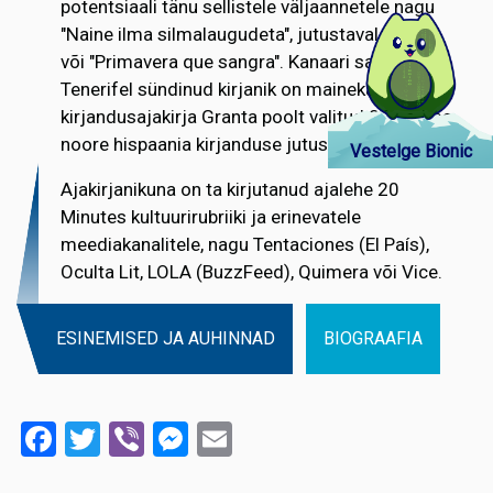
potentsiaali tänu sellistele väljaannetele nagu
"Naine ilma silmalaugudeta", jutustavale luule
või "Primavera que sangra". Kanaari saartel
Tenerifel sündinud kirjanik on maineka
kirjandusajakirja Granta poolt valitud 25 parima
noore hispaania kirjanduse jutustaja hulka.
Vestelge Bionic
Ajakirjanikuna on ta kirjutanud ajalehe 20
Minutes kultuurirubriiki ja erinevatele
meediakanalitele, nagu Tentaciones (El País),
Oculta Lit, LOLA (BuzzFeed), Quimera või Vice.
ESINEMISED JA AUHINNAD
BIOGRAAFIA
Facebook
Twitter
Viber
Messenger
Email