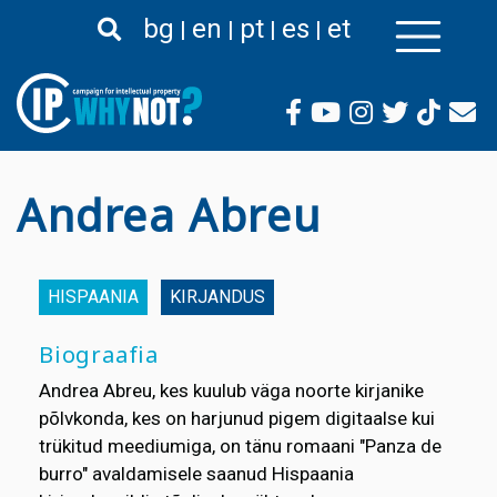
Liigu
bg
en
pt
es
et
edasi
põhisisu
juurde
Andrea Abreu
HISPAANIA
KIRJANDUS
Biograafia
Andrea Abreu, kes kuulub väga noorte kirjanike
põlvkonda, kes on harjunud pigem digitaalse kui
trükitud meediumiga, on tänu romaani "Panza de
burro" avaldamisele saanud Hispaania