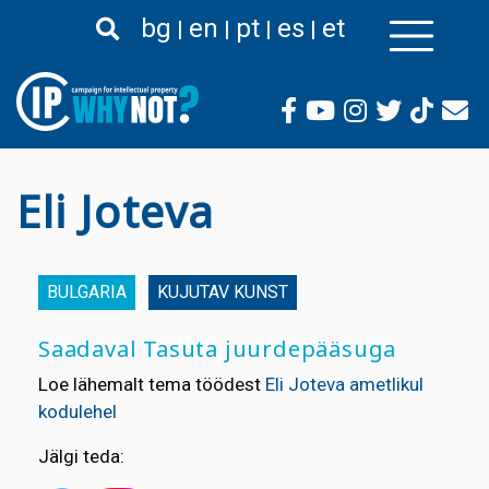
Liigu
bg
en
pt
es
et
edasi
põhisisu
juurde
Eli Joteva
BULGARIA
KUJUTAV KUNST
Saadaval Tasuta juurdepääsuga
Loe lähemalt tema töödest
Eli Joteva ametlikul
kodulehel
Jälgi teda: