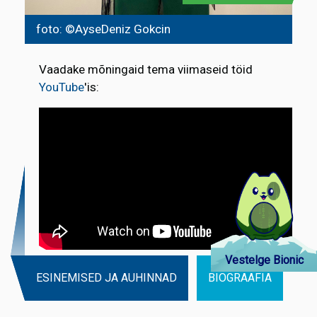
foto: ©AyseDeniz Gokcin
Vaadake mõningaid tema viimaseid töid
YouTube
'is:
Vestelge Bionic
ESINEMISED JA AUHINNAD
BIOGRAAFIA