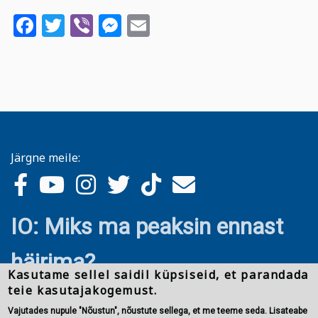
Facebook
Twitter
Viber
Messenger
Email
Järgne meile:
IO: Miks ma peaksin ennast
häirima?
Kasutame sellel saidil küpsiseid, et parandada
teie kasutajakogemust.
Vajutades nupule "Nõustun", nõustute sellega, et me teeme seda. Lisateabe