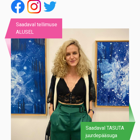
Saadaval tellimuse
ALUSEL
Saadaval TASUTA
juurdepääsuga