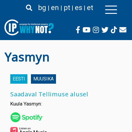
Liigu
bg
en
pt
es
et
edasi
põhisisu
juurde
Yasmyn
EESTI
MUUSIKA
Saadaval Tellimuse alusel
Kuula Yasmyn: