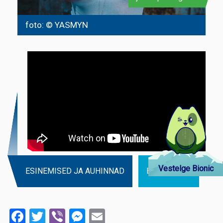
foto: © YASMYN
Vestelge Bionic
ESINEMISED JA AUHINNAD
BIOGRAAFIA
Facebook
Twitter
Viber
Messenger
Email