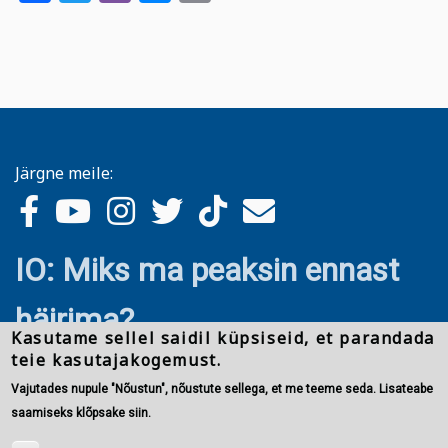
Järgne meile:
IO: Miks ma peaksin ennast
häirima?
Kasutame sellel saidil küpsiseid, et parandada
teie kasutajakogemust.
Vajutades nupule "Nõustun", nõustute sellega, et me teeme seda. Lisateabe
saamiseks klõpsake siin.