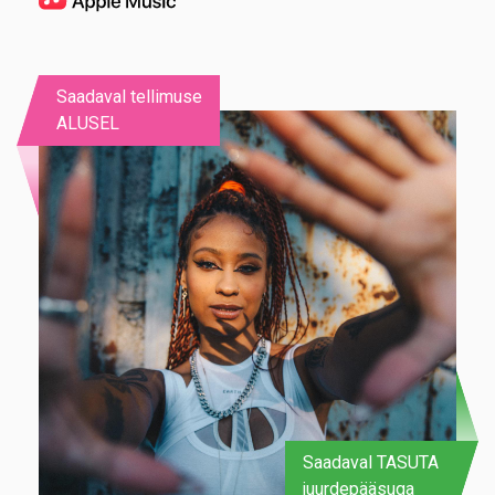
Saadaval tellimuse
ALUSEL
Saadaval TASUTA
juurdepääsuga