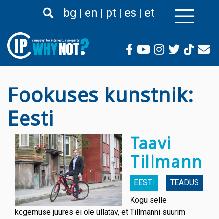
Liigu
bg
en
pt
es
et
edasi
põhisisu
juurde
Fookuses kunstnik:
Eesti
Taavi
Tillmann
EESTI
TEADUS
Kogu selle
kogemuse juures ei ole üllatav, et Tillmanni suurim