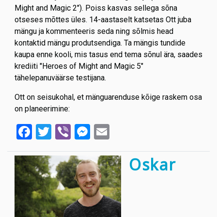
Might and Magic 2"). Poiss kasvas sellega sõna
otseses mõttes üles. 14-aastaselt katsetas Ott juba
mängu ja kommenteeris seda ning sõlmis head
kontaktid mängu produtsendiga. Ta mängis tundide
kaupa enne kooli, mis tasus end tema sõnul ära, saades
krediiti "Heroes of Might and Magic 5"
tähelepanuväärse testijana.
Ott on seisukohal, et mänguarenduse kõige raskem osa
on planeerimine:
Facebook
Twitter
Viber
Messenger
Email
Oskar