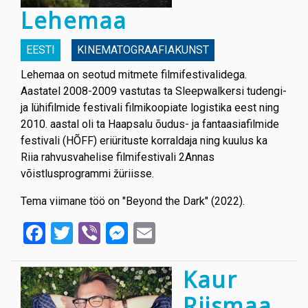
Lehemaa
EESTI
KINEMATOGRAAFIAKUNST
Lehemaa on seotud mitmete filmifestivalidega.
Aastatel 2008-2009 vastutas ta Sleepwalkersi tudengi-
ja lühifilmide festivali filmikoopiate logistika eest ning
2010. aastal oli ta Haapsalu õudus- ja fantaasiafilmide
festivali (HÕFF) eriürituste korraldaja ning kuulus ka
Riia rahvusvahelise filmifestivali 2Annas
võistlusprogrammi žüriisse.
Tema viimane töö on "Beyond the Dark" (2022).
Facebook
Twitter
Viber
Messenger
Email
Kaur
Riismaa