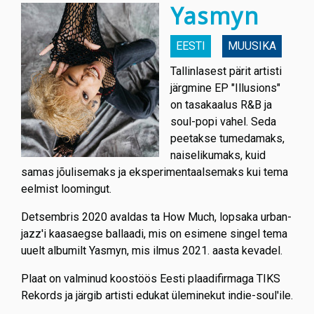
Yasmyn
EESTI
MUUSIKA
Tallinlasest pärit artisti
järgmine EP "Illusions"
on tasakaalus R&B ja
soul-popi vahel. Seda
peetakse tumedamaks,
naiselikumaks, kuid
samas jõulisemaks ja eksperimentaalsemaks kui tema
eelmist loomingut.
Detsembris 2020 avaldas ta How Much, lopsaka urban-
jazz'i kaasaegse ballaadi, mis on esimene singel tema
uuelt albumilt Yasmyn, mis ilmus 2021. aasta kevadel.
Plaat on valminud koostöös Eesti plaadifirmaga TIKS
Rekords ja järgib artisti edukat üleminekut indie-soul'ile.