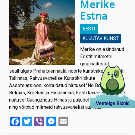
Merike
Estna
EESTI
KUJUTAV KUNST
Merike on esindanud
Eestit mitmetel
grupinäitustel,
sealhulgas Praha biennaalil, noorte kunstnike biennaalil
Tallinnas, Rahvusvahelise Kunstikriitikute
Assotsiatsiooni korraldatud näitusel "No Borders"
Belgias, Kreekas ja Hispaanias, Eesti kaasaegse kunsti
näitusel Guangzhous Hiinas ja paljudel muudel näitustel
Vestelge Bionic
ning võitnud mitmeid rahvusvahelisi auhindu.
Facebook
Twitter
Viber
Messenger
Email