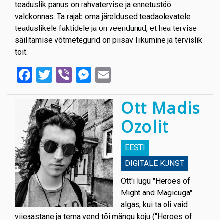
teaduslik panus on rahvatervise ja ennetustöö
valdkonnas. Ta rajab oma järeldused teadaolevatele
teaduslikele faktidele ja on veendunud, et hea tervise
säilitamise võtmetegurid on piisav liikumine ja tervislik
toit.
Facebook
Twitter
Viber
Messenger
Email
Ott Madis
Ozolit
EESTI
DIGITALE KUNST
Ott'i lugu "Heroes of
Might and Magicuga"
algas, kui ta oli vaid
viieaastane ja tema vend tõi mängu koju ("Heroes of