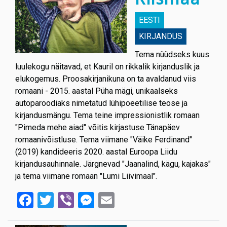
EESTI
KIRJANDUS
Tema nüüdseks kuus
luulekogu näitavad, et Kauril on rikkalik kirjanduslik ja
elukogemus. Proosakirjanikuna on ta avaldanud viis
romaani - 2015. aastal Püha mägi, unikaalseks
autoparoodiaks nimetatud lühipoeetilise teose ja
kirjandusmängu. Tema teine impressionistlik romaan
"Pimeda mehe aiad" võitis kirjastuse Tänapäev
romaanivõistluse. Tema viimane "Väike Ferdinand"
(2019) kandideeris 2020. aastal Euroopa Liidu
kirjandusauhinnale. Järgnevad "Jaanalind, kägu, kajakas"
ja tema viimane romaan "Lumi Liivimaal".
Facebook
Twitter
Viber
Messenger
Email