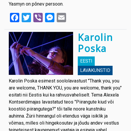
Yasmyn on põnev persoon.
Facebook
Twitter
Viber
Messenger
Email
Karolin
Poska
EESTI
LAVAKUNSTID
Karolin Poska esimest soololavastust "Thank you, you
are welcome, THANK YOU, you are welcome, thank you"
esitati nii Eestis kui ka rahvusvaheliselt. Tema Alexela
Kontserdimajas lavastatud teos "Piirangute kiud või
koostöö piirangutega?" tõi talle noore kunstniku
auhinna. Žürii hinnangul oli etendus väga isiklik ja
võimas, milles oli hingekosutav ja jõudu andev vestlus
teineteisest kaugenenud vaataja ja esineja vahel.