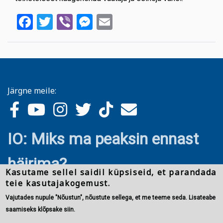
Facebook
Twitter
Viber
Messenger
Email
Järgne meile:
IO: Miks ma peaksin ennast
häirima?
Kasutame sellel saidil küpsiseid, et parandada
teie kasutajakogemust.
Vajutades nupule "Nõustun", nõustute sellega, et me teeme seda. Lisateabe
saamiseks klõpsake siin.