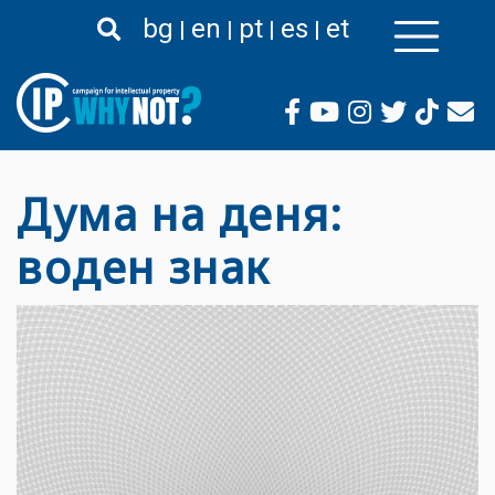
Liigu
bg
en
pt
es
et
edasi
põhisisu
juurde
Дума на деня:
воден знак