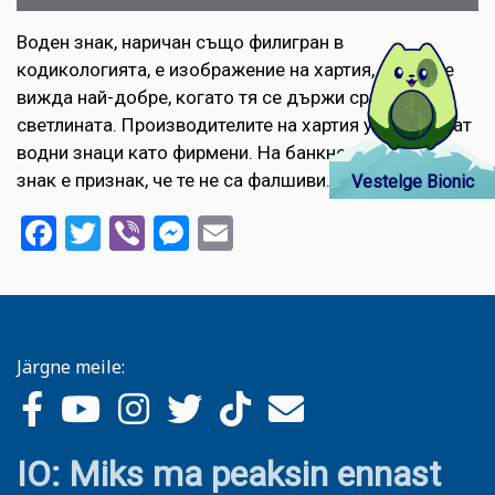
Воден знак, наричан също филигран в
кодикологията, е изображение на хартия, което се
вижда най-добре, когато тя се държи срещу
светлината. Производителите на хартия употребяват
водни знаци като фирмени. На банкнотите водният
знак е признак, че те не са фалшиви.
Vestelge Bionic
Facebook
Twitter
Viber
Messenger
Email
Järgne meile:
IO: Miks ma peaksin ennast