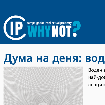
Дума на деня: вод
Воден 
най-до
знаци 