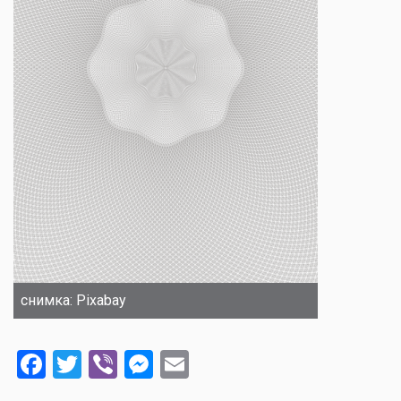
снимка: Pixabay
Facebook
Twitter
Viber
Messenger
Email