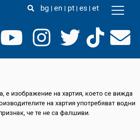
bg
en
pt
es
et
, е изображение на хартия, което се вижда
роизводителите на хартия употребяват водни
признак, че те не са фалшиви.