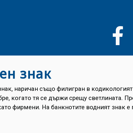
Премини
към
основното
съдържание
ен знак
знак, наричан също филигран в кодикологията
бре, когато тя се държи срещу светлината. П
като фирмени. На банкнотите водният знак е 