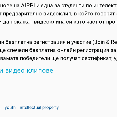
нове на AIPPI и една за студенти по интелек
предварително видеоклип, в който говорят з
и да покажат видеоклипа си като част от про
 безплатна регистрация и участие (Join & Reg
ще спечели безплатна онлайн регистрация за
 двамата победители ще получат сертификат,
 и видео клипове
s
youth
intellectual property