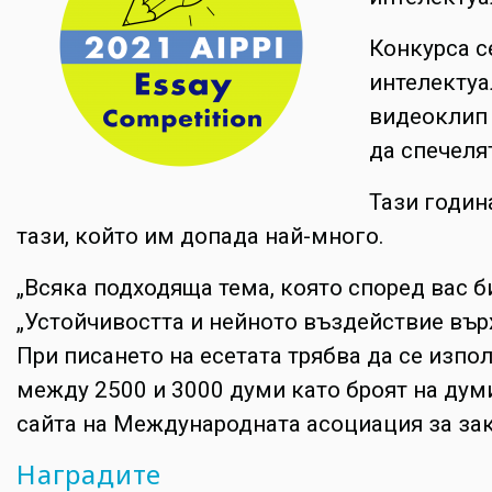
Конкурса се
интелектуа
видеоклип 
да спечеля
Тази годин
тази, който им допада най-много.
„Всяка подходяща тема, която според вас б
„Устойчивостта и нейното въздействие вър
При писането на есетата трябва да се изпол
между 2500 и 3000 думи като броят на дум
сайта на Международната асоциация за зак
Наградите