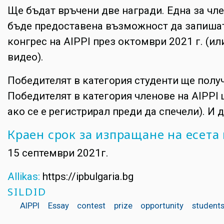
Ще бъдат връчени две награди. Една за чле
бъде предоставена възможност да запишат 
конгрес на AIPPI през октомври 2021 г. (ил
видео).
Победителят в категория студенти ще получи
Победителят в категория членове на AIPPI 
ако се е регистрирал преди да спечели). И
Краен срок за изпращане на есета
15 септември 2021г.
Allikas:
https://ipbulgaria.bg
SILDID
AIPPI
Essay
contest
prize
opportunity
student