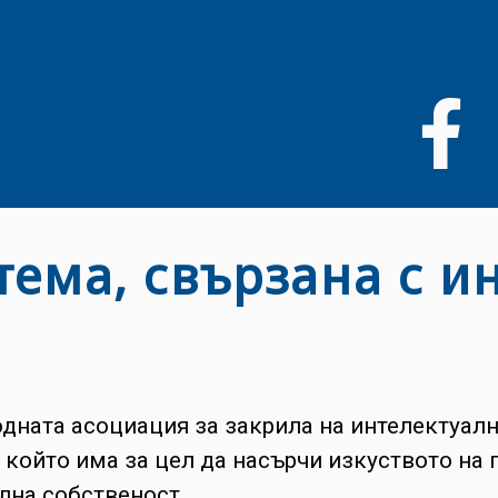
Liigu
edasi
põhisisu
juurde
 тема, свързана с и
ната асоциация за закрила на интелектуал
, който има за цел да насърчи изкуството на 
лна собственост.