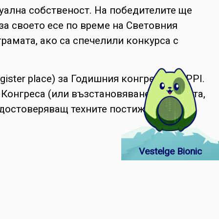
туална собственост. На победителите ще
а своето есе по време на Световния
грамата, ако са спечелили конкурса с
ister place) за Годишния конгрес на AIPPI.
 Конгреса (или възстановяване на таксата,
 удостоверяващ техните постижения.
Vestelge Bionic