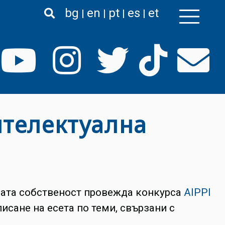
bg
en
pt
es
et
нтелектуална
ната собственост провежда конкурса
AIPPI
писане на есета по теми, свързани с