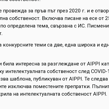
 провежда за пръв път през 2020 г. и е отвор
лна собственост. Включва писане на есе от 
по определена тема, свързана с ИС. Писмени
т.
а конкурсните теми са две, една широка и ед
и била интересна за разглеждане от AIPPI ка
ху интелектуалната собственост след COVID-
зва шаблона, публикуван от AIPPI. Те следва
ите изключва поместените препратки. Пълнит
рила на интелектуалната собственост AIPPI.