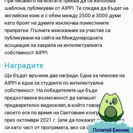
При писането на есетата трябва да се използва
шаблона, публикуван от AIPPI. Те следва да бъдат на
английски език и с обем между 2500 и 3000 думи
като броят на думите изключва поместените
препратки. Пълните изисквания за участие са
публикувани на сайта на Международната
асоциация за закрила на интелектуалната
собственост AIPPI.
Наградите
Ще бъдат връчени две награди. Една за членове на
AIPPI и една за студенти по интелектуална
собственост. На победителите ще бъде
предоставена възможност да запишат
предварително видеоклип, в който говорят за
своето есе по време на Световния конгрес на AIPPI
през октомври 2021 г. (или да покажат видеоклипа
си като част от програмата, ако са спечелили
Попитай Бионик