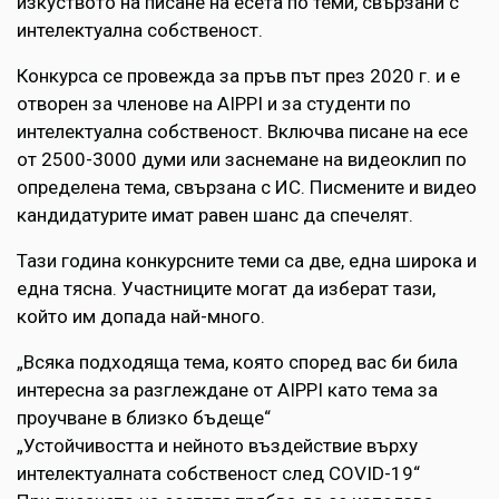
изкуството на писане на есета по теми, свързани с
интелектуална собственост.
Конкурса се провежда за пръв път през 2020 г. и е
отворен за членове на AIPPI и за студенти по
интелектуална собственост. Включва писане на есе
от 2500-3000 думи или заснемане на видеоклип по
определена тема, свързана с ИС. Писмените и видео
кандидатурите имат равен шанс да спечелят.
Тази година конкурсните теми са две, една широка и
една тясна. Участниците могат да изберат тази,
който им допада най-много.
„Всяка подходяща тема, която според вас би била
интересна за разглеждане от AIPPI като тема за
проучване в близко бъдеще“
„Устойчивостта и нейното въздействие върху
интелектуалната собственост след COVID-19“