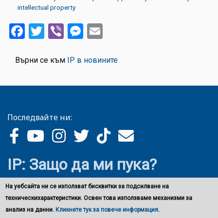
intellectual property
Facebook
Twitter
Viber
Messenger
Email
Върни се към
IP в новините
Последвайте ни:
IP: Защо да ми пука?
На уебсайта ни се използват бисквитки за подсилване на
техническихарактеристики. Освен това използваме механизми за
анализ на данни.
Кликнете тук за повече информация
.