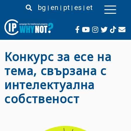
Премини
bg
en
pt
es
et
към
основното
съдържание
Конкурс за есе на
тема, свързана с
интелектуална
собственост