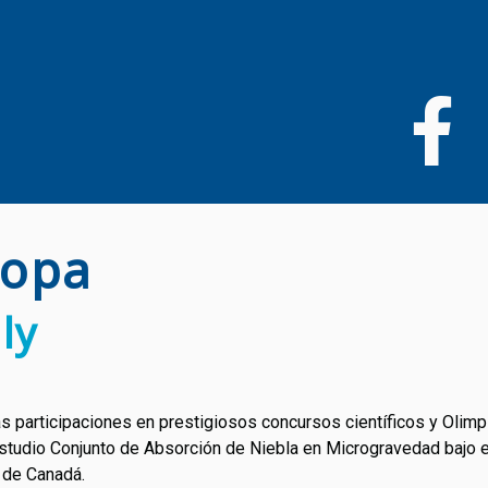
Pasar
al
contenido
principal
ropa
ly
participaciones en prestigiosos concursos científicos y Olimp
studio Conjunto de Absorción de Niebla en Microgravedad bajo 
n de Canadá.