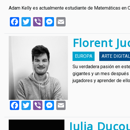
Adam Kelly es actualmente estudiante de Matemáticas en Cam
Facebook
Twitter
Viber
Messenger
Email
Florent Ju
EUROPA
АRTE DIGITA
Su verdadera pasión en este
gigantes y un mes después u
jugadores y aprender de ello
Facebook
Twitter
Viber
Messenger
Email
Julia Duco