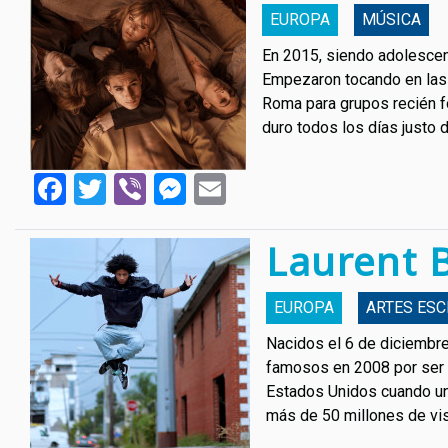
EUROPA
MÚSICA
En 2015, siendo adolescen
Empezaron tocando en las c
Roma para grupos recién f
duro todos los días justo
Facebook
Twitter
Viber
Messenger
Email
Laurent 
EUROPA
ARTES ESC
Nacidos el 6 de diciembre 
famosos en 2008 por ser f
Estados Unidos cuando un 
más de 50 millones de vis