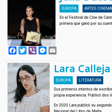
EUROPA
ARTES CINEM
En el Festival de Cine de Cann
primera que ganó por su cuent
Facebook
Twitter
Viber
Messenger
Email
Lara Calleja
EUROPA
LITERATURA
Sus primeros intentos de escribir
propia experiencia. Publicó dos l
En 2020 Lara publicó su segundo l
Nacional del Libro de Malta.