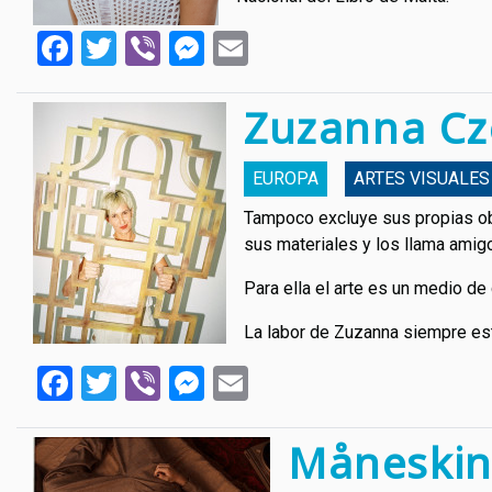
Facebook
Twitter
Viber
Messenger
Email
Zuzanna Cz
EUROPA
ARTES VISUALES
Tampoco excluye sus propias obr
sus materiales y los llama amig
Para ella el arte es un medio de
La labor de Zuzanna siempre est
Facebook
Twitter
Viber
Messenger
Email
Måneski