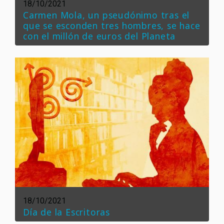
18/10/2021
Carmen Mola, un pseudónimo tras el
que se esconden tres hombres, se hace
con el millón de euros del Planeta
18/10/2021
Día de la Escritoras