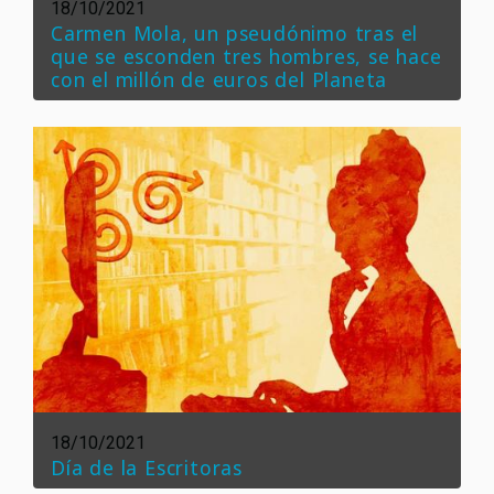
18/10/2021
Carmen Mola, un pseudónimo tras el
que se esconden tres hombres, se hace
con el millón de euros del Planeta
18/10/2021
Día de la Escritoras