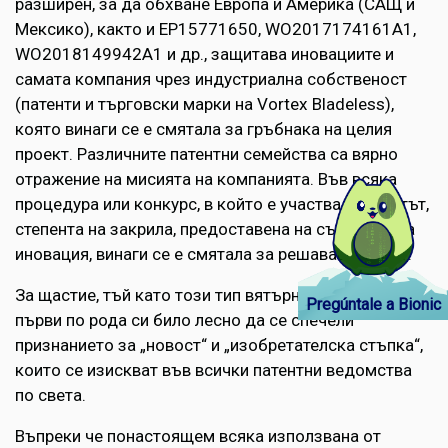
разширен, за да обхване Европа и Америка (САЩ и
Мексико), както и EP15771650, WO2017174161A1,
WO2018149942A1 и др., защитава иновациите и
самата компания чрез индустриална собственост
(патенти и търговски марки на Vortex Bladeless),
която винаги се е смятала за гръбнака на целия
проект. Различните патентни семейства са вярно
отражение на мисията на компанията. Във всяка
процедура или конкурс, в който е участвал проектът,
степента на закрила, предоставена на съответната
иновация, винаги се е смятала за решаващ аспект.
За щастие, тъй като този тип вятърни турбини е
Pregúntale a Bionic
първи по рода си било лесно да се спечели
признанието за „новост“ и „изобретателска стъпка“,
които се изискват във всички патентни ведомства
по света.
Въпреки че понастоящем всяка използвана от