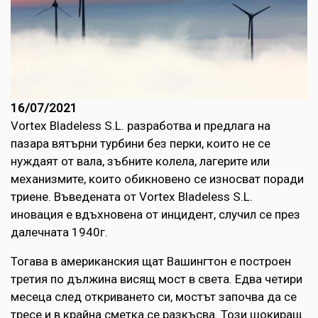
16/07/2021
Vortex Bladeless S.L. разработва и предлага на
пазара вятърни турбини без перки, които не се
нуждаят от вала, зъбните колела, лагерите или
механизмите, които обикновено се износват поради
триене. Въведената от Vortex Bladeless S.L.
иновация е вдъхновена от инцидент, случил се през
далечната 1940г.
Тогава в американския щат Вашингтон е построен
третия по дължина висящ мост в света. Едва четири
месеца след откриването си, мостът започва да се
тресе и в крайна сметка се разкъсва. Този шокиращ