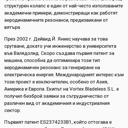
структурен колапс е един от най-често използваните
академични примери, демонстриращи как работят
аеродинамичните резонанси, предизвикани от
вятъра.
През 2002 г. Дейвид Й. Яниес научава за това
срутване, докато учи инженерство в университета
във Валядолид. Скоро създава първия патент за
машина, способна да оптимизира този тип
аеродинамичен резонанс за генериране на
електрическа енергия. Международният интерес към
този проект е изключителен, особено от Азия,
Америка и Европа. Екипът на Vortex Bladeless S.L. е
получил безброй заявки за сътрудничество от
различен вид от академичния и индустриалния
сектор.
Първият патент ES2374233B1, който оттогава е