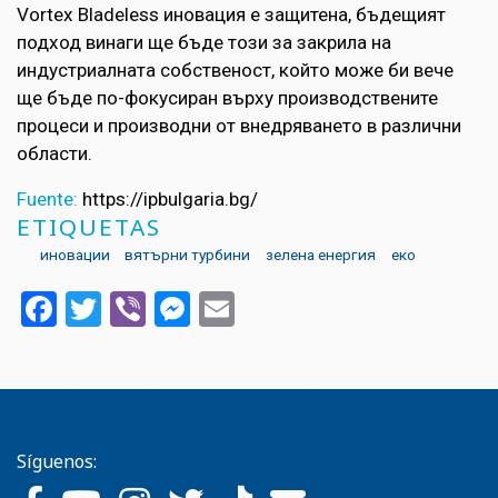
Vortex Bladeless иновация е защитена, бъдещият
подход винаги ще бъде този за закрила на
индустриалната собственост, който може би вече
ще бъде по-фокусиран върху производствените
процеси и производни от внедряването в различни
области.
Fuente:
https://ipbulgaria.bg/
ETIQUETAS
иновации
вятърни турбини
зелена енергия
еко
Facebook
Twitter
Viber
Messenger
Email
Síguenos: