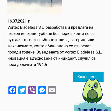
16.07.2021 г.
Vortex Bladeless S.L. разработва и предлага на
пазара вятърни турбини без перки, които не се
нуждаят от вала, зъбните колела, лагерите или
механизмите, които обикновено се износват
поради триене. Въведената от Vortex Bladeless S.L.
иновация е вдъхновена от инцидент, случил се
през далечната 1940г.
Виж повече
about
Инова
Facebook
Twitter
Viber
Messenger
Email
вдъхн
от
рухва
на
Попитай Бионик