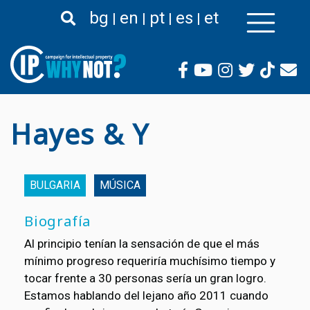
Pasar
bg
en
pt
es
et
al
contenido
principal
Hayes & Y
BULGARIA
MÚSICA
Biografía
Al principio tenían la sensación de que el más
mínimo progreso requeriría muchísimo tiempo y
tocar frente a 30 personas sería un gran logro.
Estamos hablando del lejano año 2011 cuando