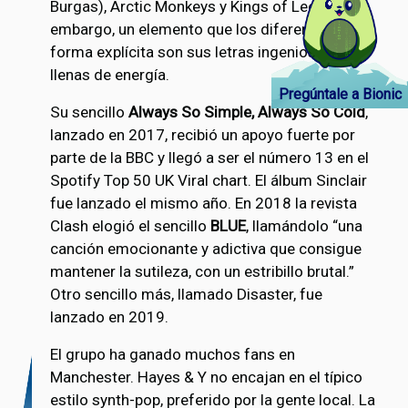
Burgas), Arctic Monkeys y Kings of Leon. Sin
embargo, un elemento que los diferencia de
forma explícita son sus letras ingeniosas y
llenas de energía.
Pregúntale a Bionic
Su sencillo
Always So Simple, Always So Cold
,
lanzado en 2017, recibió un apoyo fuerte por
parte de la BBC y llegó a ser el número 13 en el
Spotify Top 50 UK Viral chart. El álbum Sinclair
fue lanzado el mismo año. En 2018 la revista
Clash elogió el sencillo
BLUE
, llamándolo “una
canción emocionante y adictiva que consigue
mantener la sutileza, con un estribillo brutal.”
Otro sencillo más, llamado Disaster, fue
lanzado en 2019.
El grupo ha ganado muchos fans en
Manchester. Hayes & Y no encajan en el típico
estilo synth-pop, preferido por la gente local. La