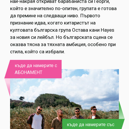
най-накрая откриват барабаниста си Георги,
който е значително по-опитен, групата е готова
да премине на следващи ниво. Първото
признание идва, когато китаристът на
култовата българска група Остава кани Hayes
за новия си лейбъл. Но българската сцена се
оказва тясна за тяхната амбиция, особено при
стила, който са избрали.
къде да намерите с
АБОНАМЕНТ
къде да намерите със