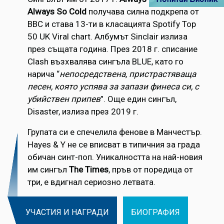
Always So Cold
получава силна подкрепа от
BBC и става 13-ти в класацията Spotify Top
50 UK Viral chart. Албумът Sinclair излиза
през същата година. През 2018 г. списание
Clash възхвалява сингъла BLUE, като го
нарича “
непосредствена, пристрастяваща
песен, която успява за запази финеса си, с
убийствен припев
”. Още един сингъл,
Disaster, излиза през 2019 г.
Групата си е спечелила фенове в Манчестър.
Hayes & Y не се вписват в типичния за града
обичан синт-поп. Уникалността на най-новия
им сингъл
The Times
, пръв от поредица от
три, е вдигнал сериозно летвата.
УЧАСТИЯ И НАГРАДИ
БИОГРАФИЯ