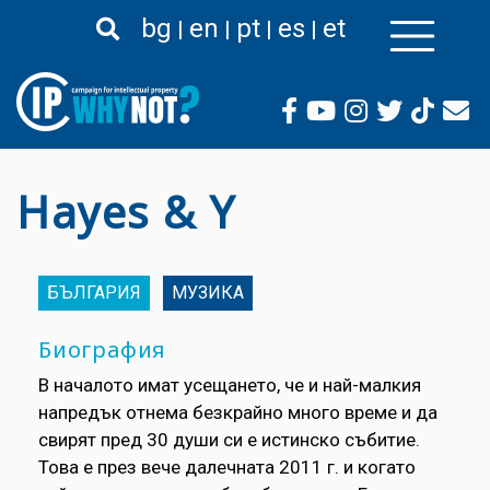
Премини
bg
en
pt
es
et
към
основното
съдържание
Hayes & Y
БЪЛГАРИЯ
МУЗИКА
Биография
В началото имат усещането, че и най-малкия
напредък отнема безкрайно много време и да
свирят пред 30 души си е истинско събитие.
Това е през вече далечната 2011 г. и когато