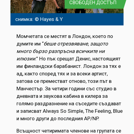
СВОБОДЕН ДОСТЪП
снимка: © Hayes & Y
Момчетата се местят в Лондон, което по
думите им “
беше отрезвяване, защото
много бързо разпръсна всичките ни
илюзии
.” Но пък срещат Денис, настоящият
им финландски барабанист. Лондон за тях е
ад, както според тях и за всеки артист,
затова се преместват отново, този път в
Манчестър. За четири години със студио в
дневната и звукова кабина в килера за
голямо раздразнение на съседите създават
и записват Always So Simple, The Feeling, Blue
и много други до последния AP/NP.
Всъщност четиримата членове на групата се