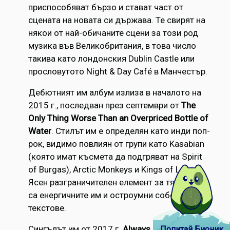
приспособяват бързо и стават част от
сцената на новата си държава. Те свирят на
някои от най-обичаните сцени за този род
музика във Великобритания, в това число
такива като лондонския Dublin Castle или
прословутото Night & Day Café в Манчестър.
Дебютният им албум излиза в началото на
2015 г., последван през септември от
The
Only Thing Worse Than an Overpriced Bottle of
Water
. Стилът им е определян като инди поп-
рок, видимо повлиян от групи като Kasabian
(която имат късмета да подгряват на Spirit
of Burgas), Arctic Monkeys и Kings of Leon.
Ясен разграничителен елемент за тях обаче
са енергичните им и остроумни собствени
текстове.
Сингълът им от 2017 г.
Always So Simple,
Попитай Бионик