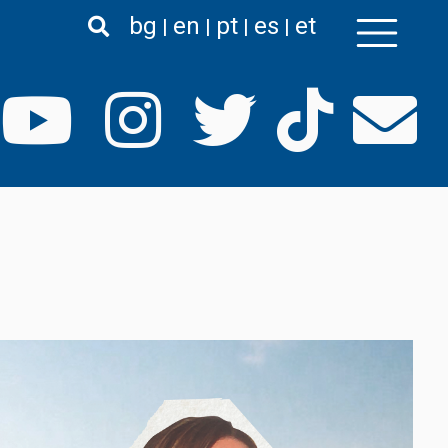
bg
en
pt
es
et