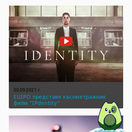
30.09.2021 г.
EUIPO представя късометражния
филм "IPdentity"