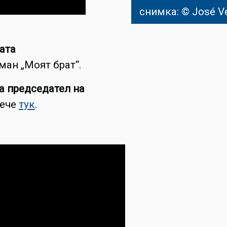
снимка: © José V
ата
ман „Моят брат“.
за председател на
вече
тук
.