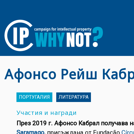
Афонсо Рейш Каб
ПОРТУГАЛИЯ
ЛИТЕРАТУРА
Участия и награди
През 2019 г. Афонсо Кабрал получава 
Saramago
,
присъждана от Fundação
Círc