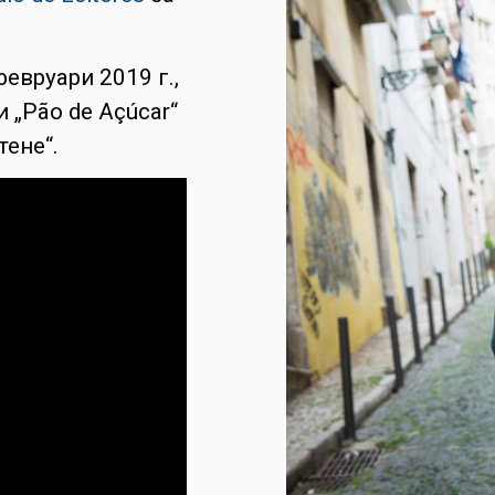
евруари 2019 г.,
 „Pão de Açúcar“
тене“.