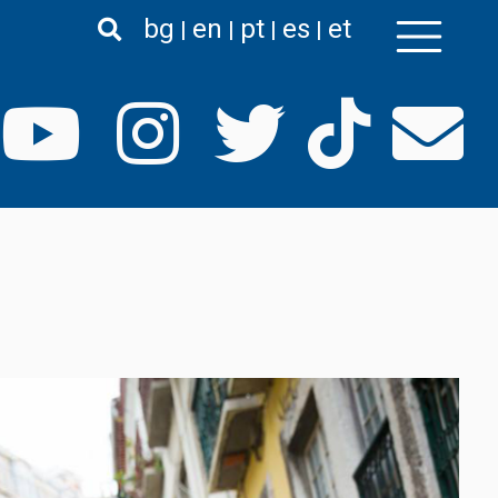
bg
en
pt
es
et