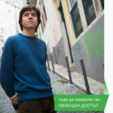
къде да намерите със
СВОБОДЕН ДОСТЪП