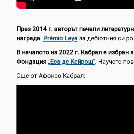
През 2014 г. авторът печели литературн
награда
Prémio Leya
за дебютния си ро
В началото на 2022 г. Кабрал е избран 
Фондация
„Еса де Кейрош“
.
Научете по
Още от Афонсо Кабрал: