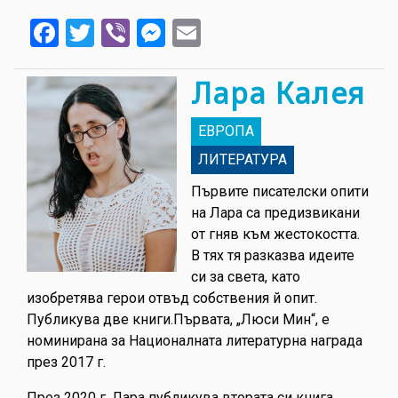
Facebook
Twitter
Viber
Messenger
Email
Лара Калея
ЕВРОПА
ЛИТЕРАТУРА
Първите писателски опити
на Лара са предизвикани
от гняв към жестокостта.
В тях тя разказва идеите
си за света, като
изобретява герои отвъд собствения й опит.
Публикува две книги.Първата, „Люси Мин“, е
номинирана за Националната литературна награда
през 2017 г.
През 2020 г. Лара публикува втората си книга