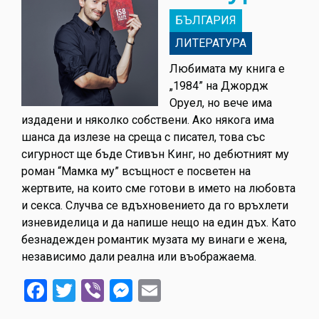
БЪЛГАРИЯ
ЛИТЕРАТУРА
Любимата му книга е
„1984” на Джордж
Оруел, но вече има
издадени и няколко собствени. Ако някога има
шанса да излезе на среща с писател, това със
сигурност ще бъде Стивън Кинг, но дебютният му
роман “Мамка му” всъщност е посветен на
жертвите, на които сме готови в името на любовта
и секса. Случва се вдъхновението да го връхлети
изневиделица и да напише нещо на един дъх. Като
безнадежден романтик музата му винаги е жена,
независимо дали реална или въображаема.
Facebook
Twitter
Viber
Messenger
Email