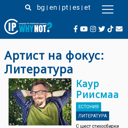
Премини
bg
en
pt
es
et
към
основното
съдържание
Артист на фокус:
Литература
Каур
Риисмаа
ЕСТОНИЯ
ЛИТЕРАТУРА
С шест стихосбирки