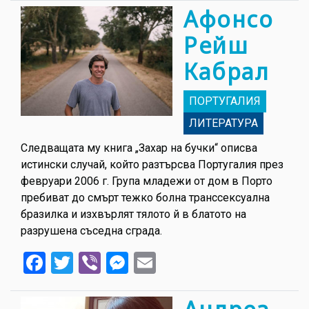
Афонсо
Рейш
Кабрал
ПОРТУГАЛИЯ
ЛИТЕРАТУРА
Следващата му книга „Захар на бучки“ описва
истински случай, който разтърсва Португалия през
февруари 2006 г. Група младежи от дом в Порто
пребиват до смърт тежко болна транссексуална
бразилка и изхвърлят тялото й в блатото на
разрушена съседна сграда.
Facebook
Twitter
Viber
Messenger
Email