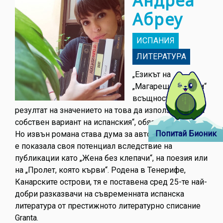
Андреа
Абреу
ИСПАНИЯ
ЛИТЕРАТУРА
„Езикът на
„Магарешки корем“
всъщност е
резултат на значението на това да използвам своя
собствен вариант на испанския“, обяснява Андреа.
Попитай Бионик
Но извън романа става дума за авторка, която ясно
е показала своя потенциал вследствие на
публикации като „Жена без клепачи“, на поезия или
на „Пролет, която кърви“. Родена в Тенерифе,
Канарските острови, тя е поставена сред 25-те най-
добри разказвачи на съвременната испанска
литература от престижното литературно списание
Granta.