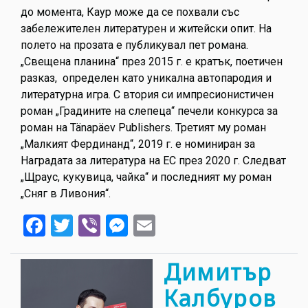
до момента, Каур може да се похвали със
забележителен литературен и житейски опит. На
полето на прозата е публикувал пет романа.
„Свещена планина“ през 2015 г. е кратък, поетичен
разказ, определен като уникална автопародия и
литературна игра. С втория си импресионистичен
роман „Градините на слепеца“ печели конкурса за
роман на Tänapäev Publishers. Третият му роман
„Малкият Фердинанд“, 2019 г. е номиниран за
Наградата за литература на ЕС през 2020 г. Следват
„Щраус, кукувица, чайка“ и последният му роман
„Сняг в Ливония“.
Facebook
Twitter
Viber
Messenger
Email
Димитър
Калбуров