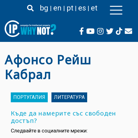
Премини
bg
en
pt
es
et
към
основното
съдържание
Афонсо Рейш
Кабрал
ПОРТУГАЛИЯ
ЛИТЕРАТУРА
Къде да намерите със свободен
достъп?
Следвайте в социалните мрежи: