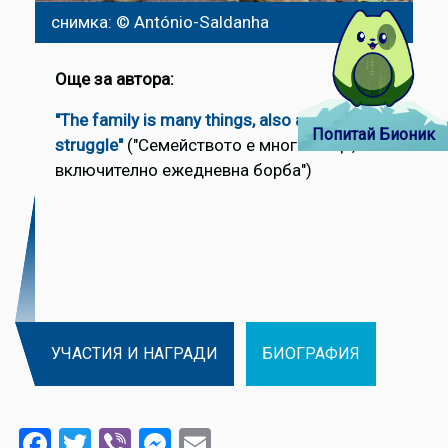
снимка: © António-Saldanha
Още за автора:
"The family is many things, also a daily
Попитай Бионик
struggle"
("Семейството е много неща,
включително ежедневна борба")
УЧАСТИЯ И НАГРАДИ
БИОГРАФИЯ
Facebook
Twitter
Viber
Messenger
Email