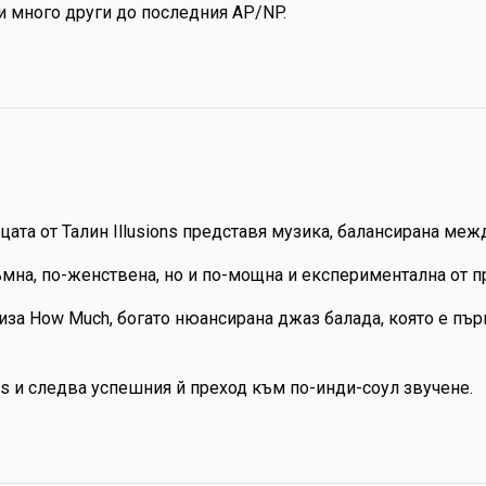
e и много други до последния AP/NP.
ата от Талин Illusions представя музика, балансирана межд
ъмна, по-женствена, но и по-мощна и експериментална от п
иза How Much, богато нюансирана джаз балада, която е пър
ds и следва успешния й преход към по-инди-соул звучене.