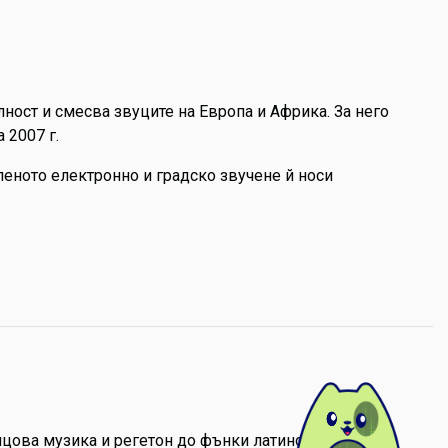
лност и смесва звуците на Европа и Африка. За него
 2007 г.
силеното електронно и градско звучене й носи
нцова музика и регетон до фънки латино соул и