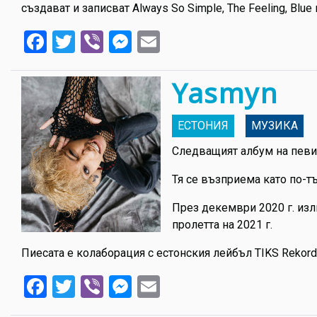
създават и записват Always So Simple, The Feeling, Blu
Facebook
Twitter
Viber
Messenger
Email
Yasmyn
ЕСТОНИЯ
МУЗИКА
Следващият албум на певиц
Тя се възприема като по-т
През декември 2020 г. изл
пролетта на 2021 г.
Пиесата е колаборация с естонския лейбъл TIKS Rekor
Facebook
Twitter
Viber
Messenger
Email