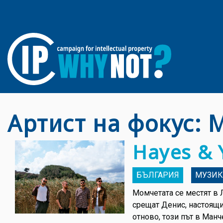
Артист на фокус: 
Hayes & 
БЪЛГАРИЯ
МУЗИК
Момчетата се местят в 
срещат Денис, настоящия
отново, този път в Манч