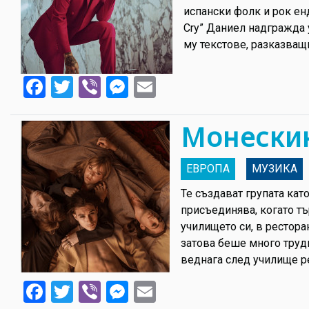
испански фолк и рок енд
Cry” Даниел надгражда 
му текстове, разказва
Facebook
Twitter
Viber
Messenger
Email
Монески
ЕВРОПА
МУЗИКА
Те създават групата кат
присъединява, когато тъ
училището си, в рестора
затова беше много трудн
веднага след училище р
Facebook
Twitter
Viber
Messenger
Email