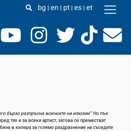
bg
en
pt
es
et
го бързо разпръсна всичките ни илюзии
.” Но пък
ред тях и за всеки артист, затова се преместват
кабина в килера за голямо раздразнение на съседите