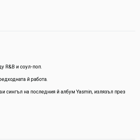
у R&B и соул-поп.
редходната й работа.
ви сингъл на последния й албум Yasmin, излязъл през