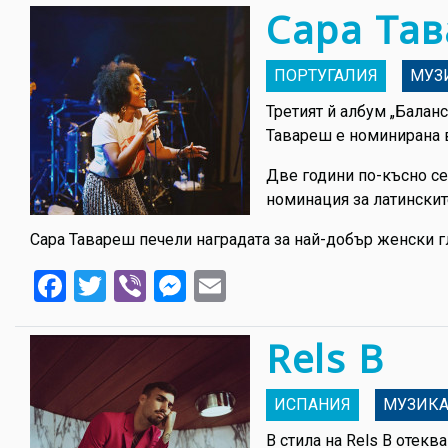
Сара Та
ПОРТУГАЛИЯ
МУЗ
Третият й албум „Баланс
Тавареш е номинирана в 
Две години по-късно се п
номинация за латинскит
Сара Тавареш печели наградата за най-добър женски гл
Facebook
Twitter
Viber
Messenger
Email
Rels B
ИСПАНИЯ
МУЗИК
В стила на Rels B отек