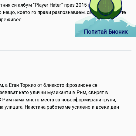
я си албум “Player Hater” през 2015 г. С “Boys Don't
о нещо, което го прави разпознаваем, са много личните
преживее.
Попитай Бионик
м, а Етан Торкио от близкото Фрозиноне се
изявяват като улични музиканти в Рим, свирят в
 “В Рим няма много места за новосформирани групи,
а улицата. Наистина работехме усилено и всеки ден