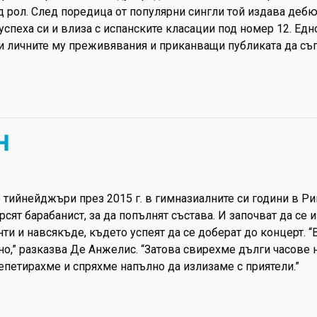
 рол. След поредица от популярни сингли той издава дебютни
успеха си и влиза с испанските класации под номер 12. Едн
щи личните му преживявания и приканващи публиката да съ
н
о тийнейджъри през 2015 г. в гимназиалните си години в Ри
рсят барабанист, за да попълнят състава. И започват да се 
нти и навсякъде, където успеят да се доберат до концерт.
о,” разказва Де Анжелис. “Затова свирехме дълги часове н
епетирахме и спряхме напълно да излизаме с приятели.”