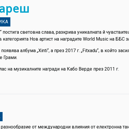
вареш
ИКА
“ постига световна слава, разкрива уникалната й чувствите
категорията Нов артист на наградите World Music на ББС за
оявява албума „Xinti“, а през 2017 г. „Fitxadu“, в който за
е Грами.
ас на музикалните награди на Кабо Верде през 2011 г.
А
ва разнообразие от международни влияния от електронна та