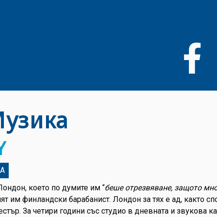
Премини
към
основното
съдържание
Музика
Y
А
Лондон, което по думите им “
беше отрезвяване, защото мно
т им финландски барабанист. Лондон за тях е ад, както спо
естър. За четири години със студио в дневната и звукова 