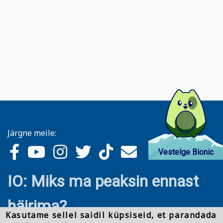
Järgne meile:
Vestelge Bionic
IO: Miks ma peaksin ennast
häirima?
Kasutame sellel saidil küpsiseid, et parandada