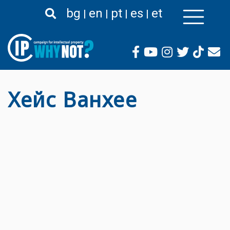
Liigu
bg
en
pt
es
et
edasi
põhisisu
juurde
Хейс Ванхее