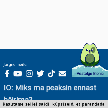
Järgne meile:
Vestelge Bionic
IO: Miks ma peaksin ennast
häirima?
Kasutame sellel saidil küpsiseid, et parandada