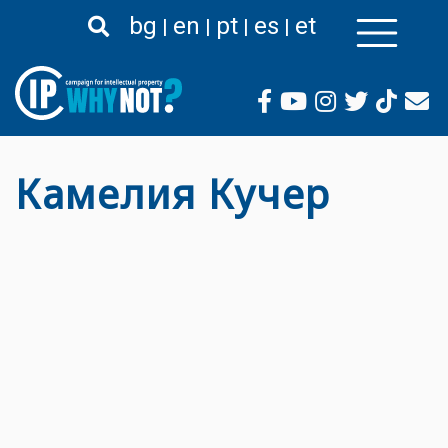
Liigu
bg
en
pt
es
et
edasi
põhisisu
juurde
Камелия Кучер