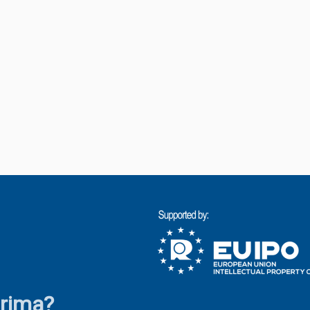
irima?