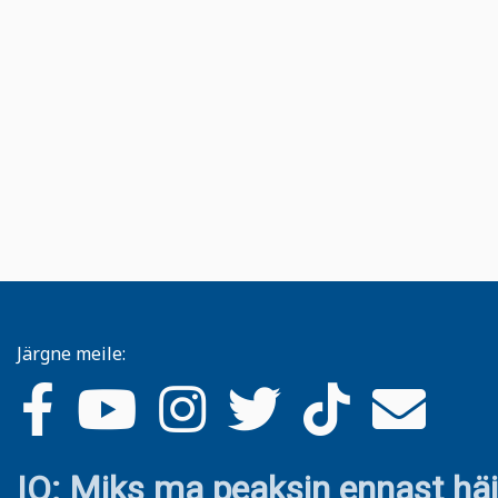
Järgne meile:
IO: Miks ma peaksin ennast hä