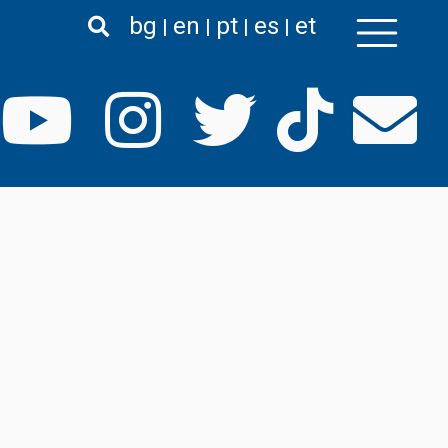
bg
en
pt
es
et