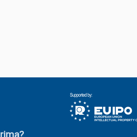
irima?