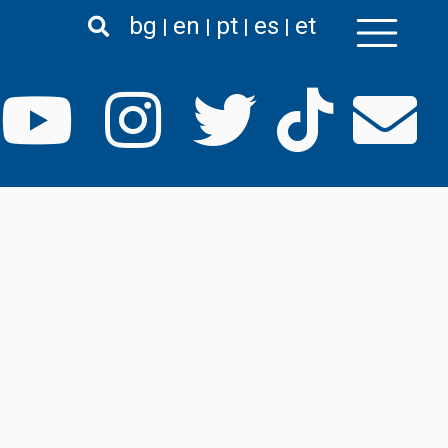
bg
en
pt
es
et