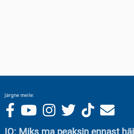
Järgne meile:
IO: Miks ma peaksin ennast hä