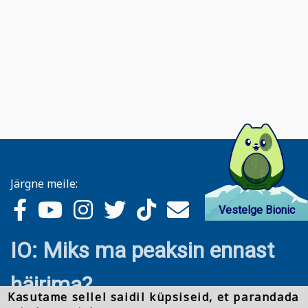
Järgne meile:
Vestelge Bionic
IO: Miks ma peaksin ennast
häirima?
Kasutame sellel saidil küpsiseid, et parandada