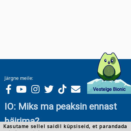
Järgne meile:
Vestelge Bionic
IO: Miks ma peaksin ennast
häirima?
Kasutame sellel saidil küpsiseid, et parandada