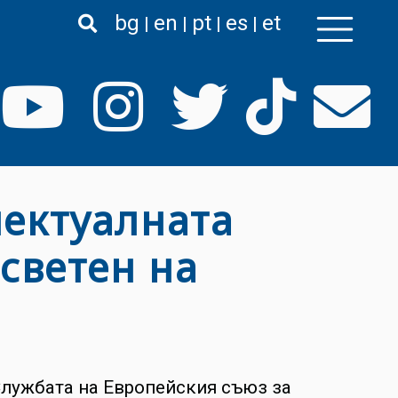
bg
en
pt
es
et
лектуалната
светен на
Службата на Европейския съюз за