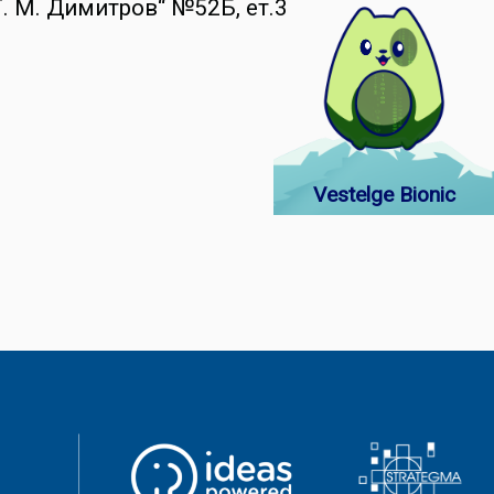
Г. М. Димитров“ №52Б, ет.3
Vestelge Bionic