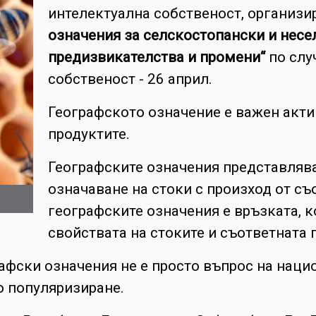
интелектуална собственост, организи
означения за селскостопански и несе
предизвикателства и промени“
по слу
собственост - 26 април.
Географското означение е важен актив
продуктите.
Географските означения представляв
означаване на стоки с произход от съ
географските означения е връзката, 
свойствата на стоките и съответната 
афски означения не е просто въпрос на наци
о популяризиране.