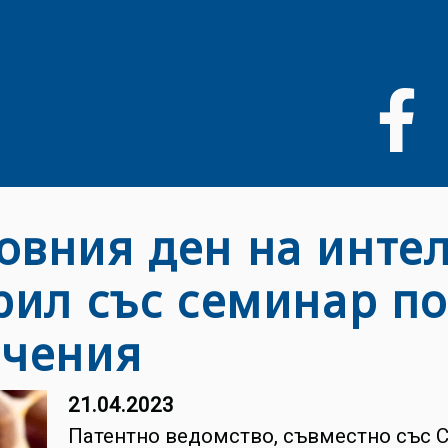
Liigu
edasi
põhisisu
juurde
овния ден на инте
рил със семинар по
ачения
21.04.2023
Патентно ведомство, съвместно със 