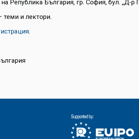
а Република България, гр. София, бул. „Д-р 
 теми и лектори.
гистрация
.
България