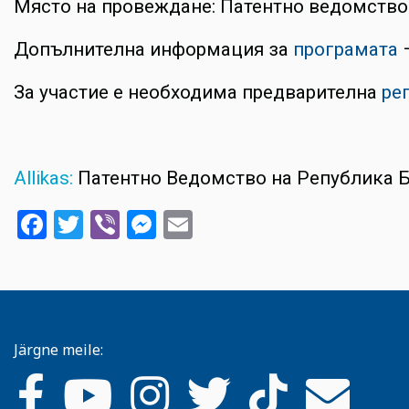
Място на провеждане: Патентно ведомство н
Допълнителна информация за
програмата
–
За участие е необходима предварителна
ре
Allikas:
Патентно Ведомство на Република 
Facebook
Twitter
Viber
Messenger
Email
Järgne meile: