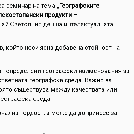
ра семинар на тема
„Географските
лскостопански продукти –
чай Световния ден на интелектуалната
, който носи ясна добавена стойност на
ат определени географски наименования за
ответната географска среда. Важно за
която съществува между качествата или
географска среда.
онална гордост, а може да допринесе за