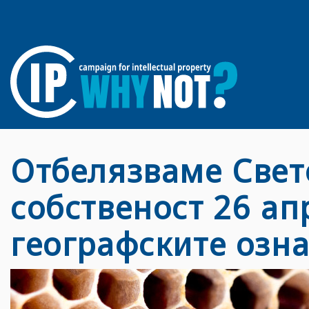
Отбелязваме Свет
собственост 26 ап
географските озн