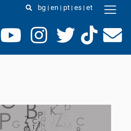
bg
en
pt
es
et