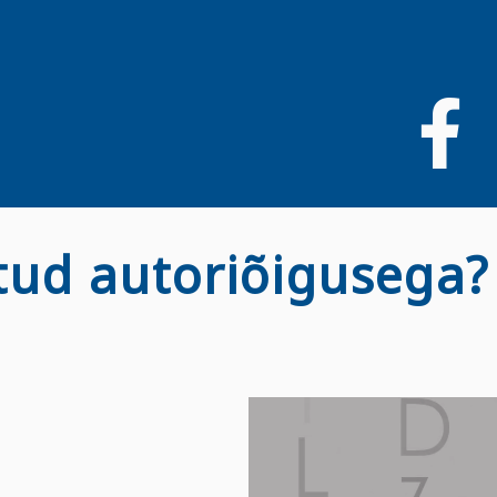
Liigu
edasi
põhisisu
juurde
stud autoriõigusega?