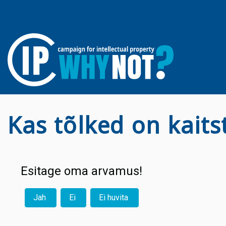
Kas tõlked on kait
Esitage oma arvamus!
Jah
Ei
Ei huvita