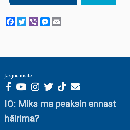
Facebook
Twitter
Viber
Messenger
Email
Järgne meile:
IO: Miks ma peaksin ennast
häirima?