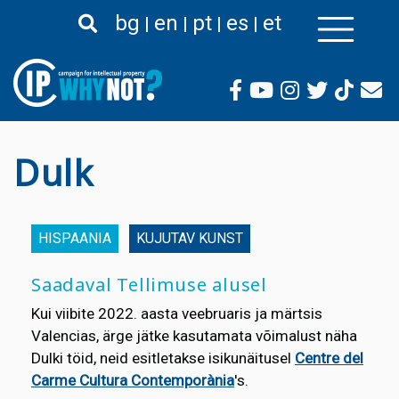
Liigu
bg
en
pt
es
et
edasi
põhisisu
juurde
Dulk
HISPAANIA
KUJUTAV KUNST
Saadaval Tellimuse alusel
Kui viibite 2022. aasta veebruaris ja märtsis
Valencias, ärge jätke kasutamata võimalust näha
Dulki töid, neid esitletakse isikunäitusel
Centre del
Carme Cultura Contemporània
's.