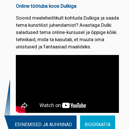
Online töötuba koos Dulkiga
Soovid meeleheitlikult kohtuda Dulkiga ja saada
tema kunstilist juhendamist? Avastage Dulki
saladused tema online-kursusel ja õppige kõiki
tehnikaid, mida ta kasutab, et muuta oma
unistused ja fantaasiad maalideks.
ESINEMISED JA AUHINNAD
BIOGRAAFIA