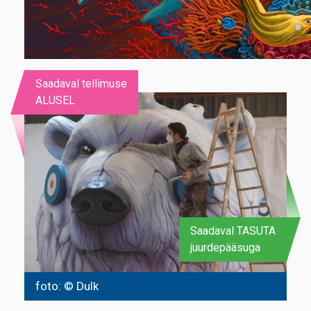
Saadaval tellimuse
ALUSEL
Saadaval TASUTA
juurdepääsuga
foto: © Dulk