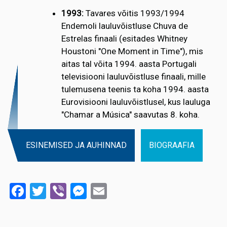
1993:
Tavares võitis 1993/1994
Endemoli lauluvõistluse Chuva de
Estrelas finaali (esitades Whitney
Houstoni "One Moment in Time"), mis
aitas tal võita 1994. aasta Portugali
televisiooni lauluvõistluse finaali, mille
tulemusena teenis ta koha 1994. aasta
Eurovisiooni lauluvõistlusel, kus lauluga
"Chamar a Música" saavutas 8. koha.
ESINEMISED JA AUHINNAD
BIOGRAAFIA
Facebook
Twitter
Viber
Messenger
Email