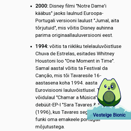
2000:
Disney filmi "Notre Dame'i
kääbus" jaoks laulnud Euroopa-
Portugali versiooni laulust "Jumal, aita
tõrjutuid", mis võitis Disney auhinna
parima originaallauluversiooni eest.
1994:
võitis ta riikliku telelauluvõistluse
Chuva de Estrelas, esitades Whitney
Houstoni loo "One Moment in Time".
Samal aastal võitis ta Festival da
Canção, mis tõi Tavaresile 16-
aastasena koha 1994. aasta
Eurovisiooni lauluvõistlusel. Tema
võidulaul "Chamar a Música" oli tema
debüüt-EP-l "Sara Tavares & Shout"
(1996), kus Tavares segas gospelit ja
Vestelge Bionic
funki oma emakeele portugali
mõjutustega.