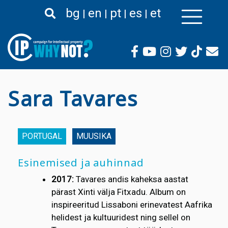
Liigu
bg
en
pt
es
et
edasi
põhisisu
juurde
Sara Tavares
PORTUGAL
MUUSIKA
Esinemised ja auhinnad
2017:
Tavares andis kaheksa aastat
pärast Xinti välja Fitxadu. Album on
inspireeritud Lissaboni erinevatest Aafrika
helidest ja kultuuridest ning sellel on