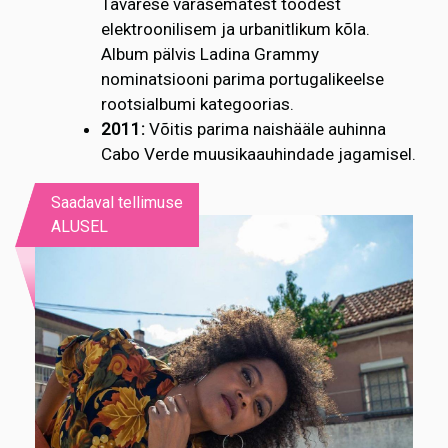
Tavarese varasematest töödest
elektroonilisem ja urbanitlikum kõla.
Album pälvis Ladina Grammy
nominatsiooni parima portugalikeelse
rootsialbumi kategoorias.
2011:
Võitis parima naishääle auhinna
Cabo Verde muusikaauhindade jagamisel.
Saadaval tellimuse
ALUSEL