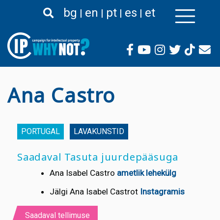
Liigu
bg
en
pt
es
et
edasi
põhisisu
juurde
Ana Castro
PORTUGAL
LAVAKUNSTID
Saadaval Tasuta juurdepääsuga
Ana Isabel Castro
ametlik lehekülg
Jälgi Ana Isabel Castrot
Instagramis
Saadaval tellimuse