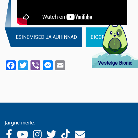
ESINEMISED JA AUHINNAD
BIOGRAAFIA
Facebook
Twitter
Viber
Messenger
Email
Vestelge Bionic
Järgne meile: