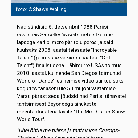
foto: ©Shawn Welling
Nad sündisid 6. detsembril 1988 Pariisi
eeslinnas Sarcelles'is seitsmeteistkümne
lapsega Kariibi mere päritolu peres ja said
kuulsaks 2008. aastal telesaate "Incroyable
Talent" (prantsuse versioon saatest "Got
Talent") finalistidena. Läbimurre USAs toimus
2010. aastal, kui nende San Diegos toimunud
World of Dance'i esinemise video sai kuulsaks,
kogudes tänaseni üle 50 miljoni vaatamise.
Varsti pärast seda jõudsid nad Pariisi tänavatel
tantsimisest Beyoncéga ainukeste
meestantsijatena lavale "The Mrs. Carter Show
World Tour".
"Ühel õhtul me tulime ja tantsisime Champs-
Elysées'l. Alicia Keys nägi meid ja me