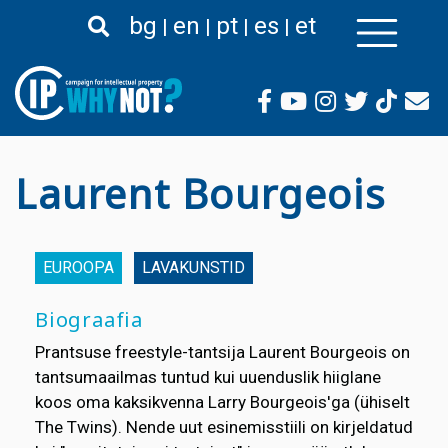
Liigu
bg
en
pt
es
et
edasi
põhisisu
juurde
Laurent Bourgeois
EUROOPA
LAVAKUNSTID
Biograafia
Prantsuse freestyle-tantsija Laurent Bourgeois on
tantsumaailmas tuntud kui uuenduslik hiiglane
koos oma kaksikvenna Larry Bourgeois'ga (ühiselt
The Twins). Nende uut esinemisstiili on kirjeldatud