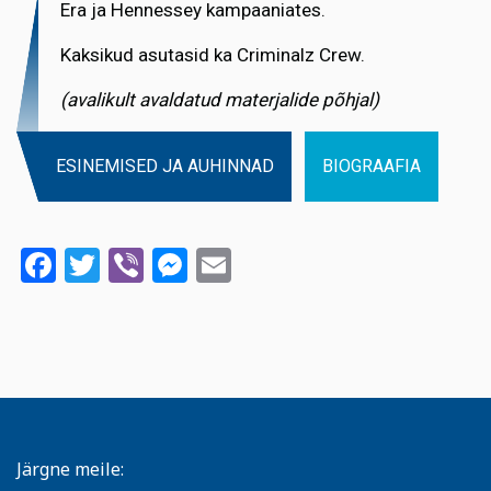
Era ja Hennessey kampaaniates.
Kaksikud asutasid ka Criminalz Crew.
(avalikult avaldatud materjalide põhjal)
ESINEMISED JA AUHINNAD
BIOGRAAFIA
Facebook
Twitter
Viber
Messenger
Email
Järgne meile: