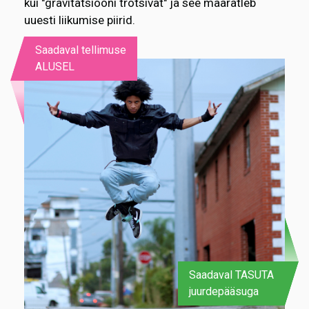
kui "gravitatsiooni trotsivat" ja see määratleb
uuesti liikumise piirid.
Saadaval tellimuse
ALUSEL
Saadaval TASUTA
juurdepääsuga