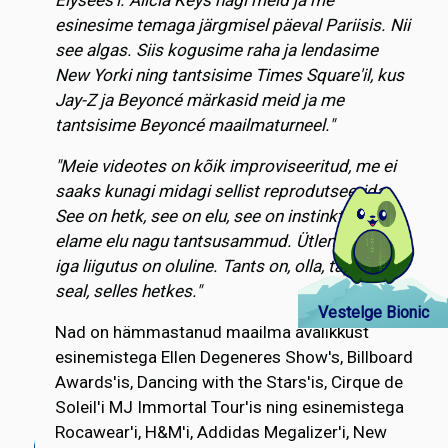
esinesime temaga järgmisel päeval Pariisis. Nii
see algas. Siis kogusime raha ja lendasime
New Yorki ning tantsisime Times Square'il, kus
Jay-Z ja Beyoncé märkasid meid ja me
tantsisime Beyoncé maailmaturneel."
"Meie videotes on kõik improviseeritud, me ei
saaks kunagi midagi sellist reprodutseerida.
See on hetk, see on elu, see on instinkt. Me
elame elu nagu tantsusammud. Ütleme alati, et
iga liigutus on oluline. Tants on, olla, täpselt
seal, selles hetkes."
Vestelge Bionic
Nad on hämmastanud maailma avalikkust
esinemistega Ellen Degeneres Show's, Billboard
Awards'is, Dancing with the Stars'is, Cirque de
Soleil'i MJ Immortal Tour'is ning esinemistega
Rocawear'i, H&M'i, Addidas Megalizer'i, New