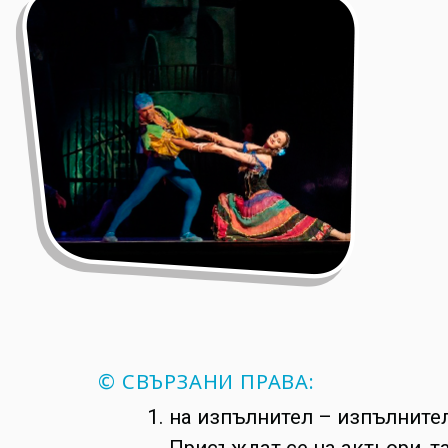
© СВЪРЗАНИ ПРАВА:
на изпълнител – изпълнител
Присъждат се на актьори, т