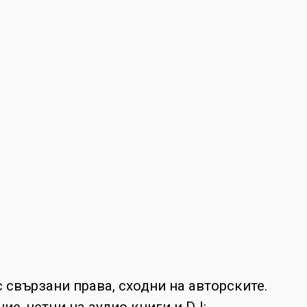
 свързани права, сходни на авторските.
ие, четци на аудио книги и DJ;