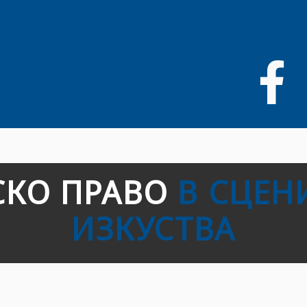
Liigu
edasi
põhisisu
juurde
СКО ПРАВО
В СЦЕН
ИЗКУСТВА