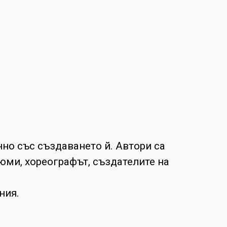
но със създаването й. Автори са
юми, хореографът, създателите на
ния.