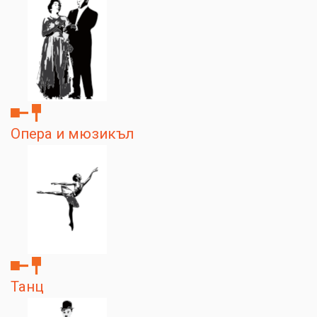
Опера и мюзикъл
Танц