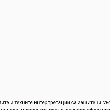
ите и техните интерпретации са защитени със
анцьори, музиканти, певци, звуково оформлен