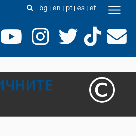
bg
en
pt
es
et
ИЧНИТЕ