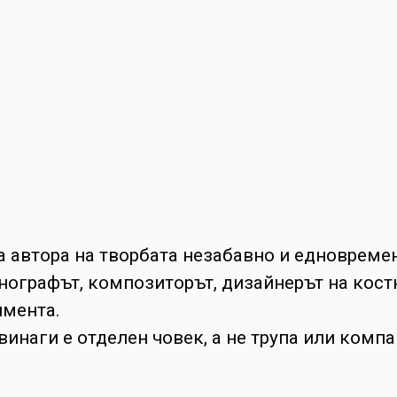
 автора на творбата незабавно и едновремен
нографът, композиторът, дизайнерът на кост
имента.
винаги е отделен човек, а не трупа или компа