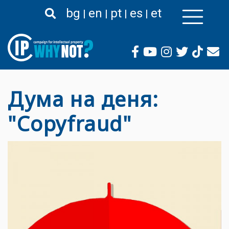
Liigu
bg
en
pt
es
et
edasi
põhisisu
juurde
Дума на деня:
"Copyfraud"