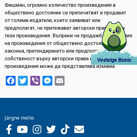
Фишман, огромно количество произведения в
обществено достояние се препечатват и продават
от големи издатели, които заявяват или
предполагат, че притежават авторски права върху
тези произведения. Въпреки че продажбата на копия
на произведения от обществено достояние е
законна, претендирането или предполагането на
собственост върху авторски права върху тези
Vestelge Bionic
произведения може да представлява измама.
Facebook
Twitter
Viber
Messenger
Email
Järgne meile: