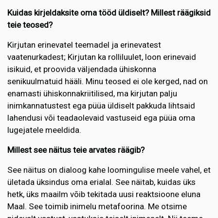
Kuidas kirjeldaksite oma tööd üldiselt? Millest räägiksid
teie teosed?
Kirjutan erinevatel teemadel ja erinevatest
vaatenurkadest; Kirjutan ka rolliluulet, loon erinevaid
isikuid, et proovida väljendada ühiskonna
senikuulmatuid hääli. Minu teosed ei ole kerged, nad on
enamasti ühiskonnakriitilised, ma kirjutan palju
inimkannatustest ega püüa üldiselt pakkuda lihtsaid
lahendusi või teadaolevaid vastuseid ega püüa oma
lugejatele meeldida.
Millest see näitus teie arvates räägib?
See näitus on dialoog kahe loomingulise meele vahel, et
ületada üksindus oma erialal. See näitab, kuidas üks
hetk, üks maailm võib tekitada uusi reaktsioone eluna
Maal. See toimib inimelu metafoorina. Me otsime