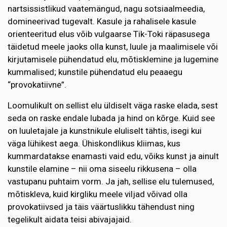
nartsissistlikud vaatemängud, nagu sotsiaalmeedia,
domineerivad tugevalt. Kasule ja rahalisele kasule
orienteeritud elus võib vulgaarse Tik-Toki räpasusega
täidetud meele jaoks olla kunst, luule ja maalimisele või
kirjutamisele pühendatud elu, mõtisklemine ja lugemine
kummalised; kunstile pühendatud elu peaaegu
“provokatiivne”.
Loomulikult on sellist elu üldiselt väga raske elada, sest
seda on raske endale lubada ja hind on kõrge. Kuid see
on luuletajale ja kunstnikule eluliselt tähtis, isegi kui
väga lühikest aega. Ühiskondlikus kliimas, kus
kummardatakse enamasti vaid edu, võiks kunst ja ainult
kunstile elamine – nii oma siseelu rikkusena – olla
vastupanu puhtaim vorm. Ja jah, sellise elu tulemused,
mõtiskleva, kuid kirgliku meele viljad võivad olla
provokatiivsed ja täis väärtuslikku tähendust ning
tegelikult aidata teisi abivajajaid.