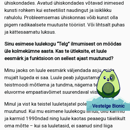
ühiskondades. Avatud ühiskondades võtavad inimesed
kunsti rohkem kui esteetilist naudingut ja isiklikku
rahulolu. Probleemsemas ühiskonnas võib kunst olla
pigem radikaalsete muutuste tööriist. Või lihtsalt puhas
ja kättesaamatu luksus.
Sinu esimese luulekogu “Telg” ilmumisest on möödas
üle kolmekümne aasta. Kas te ütleksite, et luule
eesmärk ja funktsioon on sellest ajast muutunud?
Minu jaoks on luule eesmärk väljendada asju, mida
mujalt lugeda ei saa. Luule peab julgustama inimesi
teistmoodi mõtlema ja tundma, nägema teisi ja teisi
eluvorme empaatiavõimet suurendaval viisil.
Minul ja vist ka teistel luuletajatel pole eesmärk üldiselt
Vestelge Bionic
muutunud. Kui mu esimene luulekogu ilmus, olid karmid
ja karmid 1990ndad ning luule kaotas peaaegu täielikult
oma mõtte – kui sa luuletasid, ei saanud sind liiga