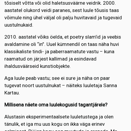
tõsiselt võtta või olid haletsusväärne veidrik. 2000.
aastatel olukord veidi paranes, sest luule tõusis taas
võimule ning ühel väljal oli palju huvitavaid ja tugevaid
uustulnukaid.
2010. aastatel võiks öelda, et poetry slam’id ja veebis
avaldamine oli “in”. Uuel kümnendil on taas näha huvi
klassikaliste tindi- ja paberraamatute vastu – kuna
raamatud on järjest kallimad ja esindavad
ihaldusväärseid kunstiobjekte.
Aga luule peab vastu; see ei sure ja näha on paar
tugevat noort uustulnukat – näiteks luuletaja Sanna
Kartau.
Millisena näete oma luulekogusid tagantjärele?
Alustasin eksperimentaalsete luuletustega ja olen
tänulik, et iga mu uus kogu on ikka väga erinev