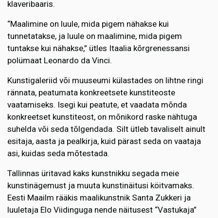
klaveribaaris.
“Maalimine on luule, mida pigem nähakse kui
tunnetatakse, ja luule on maalimine, mida pigem
tuntakse kui nähakse,” ütles Itaalia kõrgrenessansi
polümaat Leonardo da Vinci.
Kunstigaleriid või muuseumi külastades on lihtne ringi
rännata, peatumata konkreetsete kunstiteoste
vaatamiseks. Isegi kui peatute, et vaadata mõnda
konkreetset kunstiteost, on mõnikord raske nähtuga
suhelda või seda tõlgendada. Silt ütleb tavaliselt ainult
esitaja, aasta ja pealkirja, kuid pärast seda on vaataja
asi, kuidas seda mõtestada.
Tallinnas üritavad kaks kunstnikku segada meie
kunstinägemust ja muuta kunstinäitusi köitvamaks.
Eesti Maailm rääkis maalikunstnik Santa Zukkeri ja
luuletaja Elo Viidinguga nende näitusest “Vastukaja”