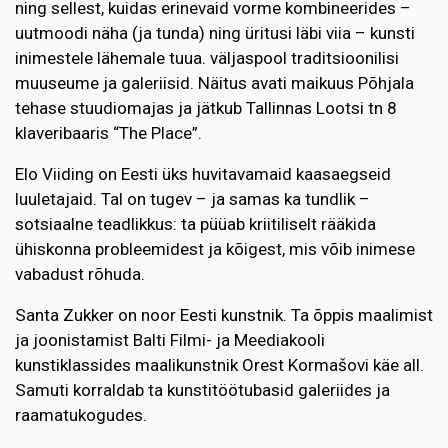
ning sellest, kuidas erinevaid vorme kombineerides –
uutmoodi näha (ja tunda) ning üritusi läbi viia – kunsti
inimestele lähemale tuua. väljaspool traditsioonilisi
muuseume ja galeriisid. Näitus avati maikuus Põhjala
tehase stuudiomajas ja jätkub Tallinnas Lootsi tn 8
klaveribaaris “The Place”.
Elo Viiding on Eesti üks huvitavamaid kaasaegseid
luuletajaid. Tal on tugev – ja samas ka tundlik –
sotsiaalne teadlikkus: ta püüab kriitiliselt rääkida
ühiskonna probleemidest ja kõigest, mis võib inimese
vabadust rõhuda.
Santa Zukker on noor Eesti kunstnik. Ta õppis maalimist
ja joonistamist Balti Filmi- ja Meediakooli
kunstiklassides maalikunstnik Orest Kormašovi käe all.
Samuti korraldab ta kunstitöötubasid galeriides ja
raamatukogudes.