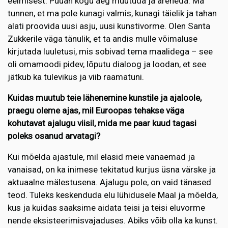
eelmisest. Püüan kogu aeg muutuda ja areneda. Ma
tunnen, et ma pole kunagi valmis, kunagi täielik ja tahan
alati proovida uusi asju, uusi kunstivorme. Olen Santa
Zukkerile väga tänulik, et ta andis mulle võimaluse
kirjutada luuletusi, mis sobivad tema maalidega – see
oli omamoodi pidev, lõputu dialoog ja loodan, et see
jätkub ka tulevikus ja viib raamatuni.
Kuidas muutub teie lähenemine kunstile ja ajaloole,
praegu oleme ajas, mil Euroopas tehakse väga
kohutavat ajalugu viisil, mida me paar kuud tagasi
poleks osanud arvatagi?
Kui mõelda ajastule, mil elasid meie vanaemad ja
vanaisad, on ka inimese tekitatud kurjus üsna värske ja
aktuaalne mälestusena. Ajalugu pole, on vaid tänased
teod. Tuleks keskenduda elu lühidusele Maal ja mõelda,
kus ja kuidas saaksime aidata teisi ja teisi eluvorme
nende eksisteerimisvajaduses. Abiks võib olla ka kunst.