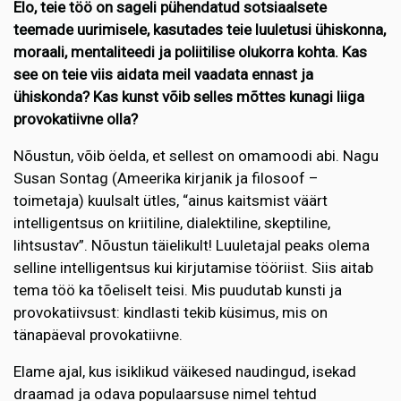
Elo, teie töö on sageli pühendatud sotsiaalsete
teemade uurimisele, kasutades teie luuletusi ühiskonna,
moraali, mentaliteedi ja poliitilise olukorra kohta. Kas
see on teie viis aidata meil vaadata ennast ja
ühiskonda? Kas kunst võib selles mõttes kunagi liiga
provokatiivne olla?
Nõustun, võib öelda, et sellest on omamoodi abi. Nagu
Susan Sontag (Ameerika kirjanik ja filosoof –
toimetaja) kuulsalt ütles, “ainus kaitsmist väärt
intelligentsus on kriitiline, dialektiline, skeptiline,
lihtsustav”. Nõustun täielikult! Luuletajal peaks olema
selline intelligentsus kui kirjutamise tööriist. Siis aitab
tema töö ka tõeliselt teisi. Mis puudutab kunsti ja
provokatiivsust: kindlasti tekib küsimus, mis on
tänapäeval provokatiivne.
Elame ajal, kus isiklikud väikesed naudingud, isekad
draamad ja odava populaarsuse nimel tehtud