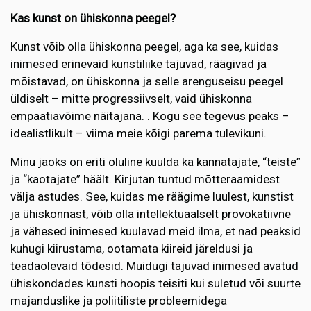
Kas kunst on ühiskonna peegel?
Kunst võib olla ühiskonna peegel, aga ka see, kuidas
inimesed erinevaid kunstiliike tajuvad, räägivad ja
mõistavad, on ühiskonna ja selle arenguseisu peegel
üldiselt – mitte progressiivselt, vaid ühiskonna
empaatiavõime näitajana. . Kogu see tegevus peaks –
idealistlikult – viima meie kõigi parema tulevikuni.
Minu jaoks on eriti oluline kuulda ka kannatajate, “teiste”
ja “kaotajate” häält. Kirjutan tuntud mõtteraamidest
välja astudes. See, kuidas me räägime luulest, kunstist
ja ühiskonnast, võib olla intellektuaalselt provokatiivne
ja vähesed inimesed kuulavad meid ilma, et nad peaksid
kuhugi kiirustama, ootamata kiireid järeldusi ja
teadaolevaid tõdesid. Muidugi tajuvad inimesed avatud
ühiskondades kunsti hoopis teisiti kui suletud või suurte
majanduslike ja poliitiliste probleemidega