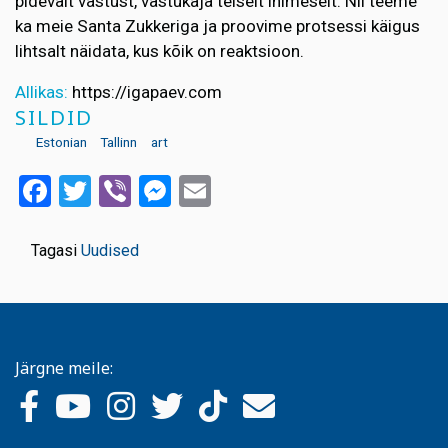
pidevalt vastust, vastukaja teiselt inimeselt. Nii teeme
ka meie Santa Zukkeriga ja proovime protsessi käigus
lihtsalt näidata, kus kõik on reaktsioon.
Allikas:
https://igapaev.com
SILDID
Estonian
Tallinn
art
Facebook
Twitter
Viber
Messenger
Email
Tagasi
Uudised
Järgne meile: