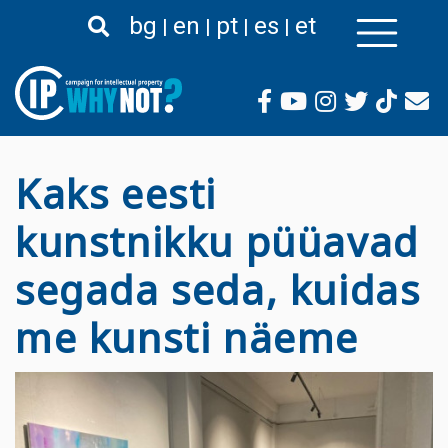
Liigu
bg
en
pt
es
et
edasi
põhisisu
juurde
Kaks eesti
kunstnikku püüavad
segada seda, kuidas
me kunsti näeme