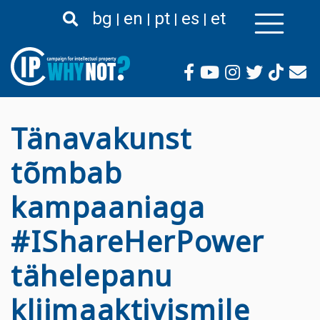
Liigu
bg
en
pt
es
et
edasi
põhisisu
juurde
Tänavakunst
tõmbab
kampaaniaga
#IShareHerPower
tähelepanu
kliimaaktivismile