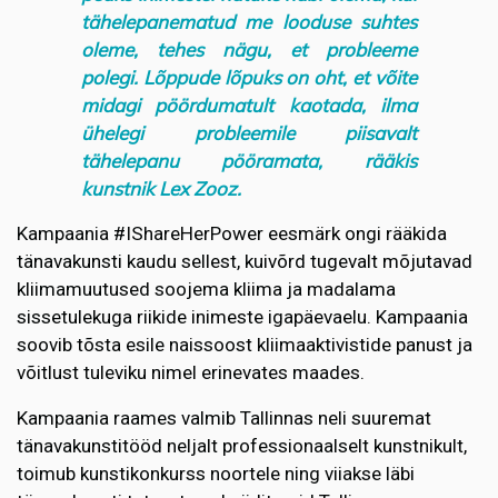
tähelepanematud me looduse suhtes
oleme, tehes nägu, et probleeme
polegi. Lõppude lõpuks on oht, et võite
midagi pöördumatult kaotada, ilma
ühelegi probleemile piisavalt
tähelepanu pööramata, rääkis
kunstnik Lex Zooz.
Kampaania #IShareHerPower eesmärk ongi rääkida
tänavakunsti kaudu sellest, kuivõrd tugevalt mõjutavad
kliimamuutused soojema kliima ja madalama
sissetulekuga riikide inimeste igapäevaelu. Kampaania
soovib tõsta esile naissoost kliimaaktivistide panust ja
võitlust tuleviku nimel erinevates maades.
Kampaania raames valmib Tallinnas neli suuremat
tänavakunstitööd neljalt professionaalselt kunstnikult,
toimub kunstikonkurss noortele ning viiakse läbi