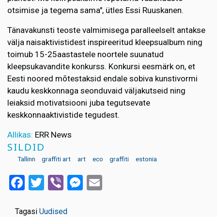
otsimise ja tegema sama", ütles Essi Ruuskanen.
Tänavakunsti teoste valmimisega paralleelselt antakse
välja naisaktivistidest inspireeritud kleepsualbum ning
toimub 15-25aastastele noortele suunatud
kleepsukavandite konkurss. Konkursi eesmärk on, et
Eesti noored mõtestaksid endale sobiva kunstivormi
kaudu keskkonnaga seonduvaid väljakutseid ning
leiaksid motivatsiooni juba tegutsevate
keskkonnaaktivistide tegudest.
Allikas:
ERR News
SILDID
Tallinn
graffiti art
art
eco
graffiti
estonia
Facebook
Twitter
Viber
Messenger
Email
Tagasi
Uudised