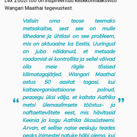
Lex Zoozi töö on inspireeritud keskkonnaaktivisti
Wangari Maathai tegevustest.
Valisin oma teose teemaks
metsakaitse, sest see on mulle
lähedane ja ühtlasi on see probleem,
mis on aktuaalne ka Eestis. Uuringud
on juba näidanud, et metsade
raadamist ei kontrollita ja sellel võivad
olla meie riigile tõsised
kliimatagajärjed. Wangari Maathai
astus 50 aastat tagasi, kui
kaitseorganisatsioone polnud,
peaaegu üksi välja, et kaitsta Aafrika
metsi ülemaailmsete tööstus- ja
naftaettevõtete eest, mis hävitasid
Keenia ja kogu Aafrika ökosüsteemi.
Arvan, et sellise naise eeskuju teades
peaks inimestel natuke häbi olema, kui