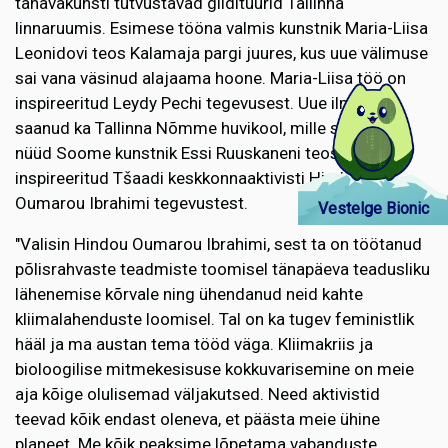
tänavakunsti tutvustavad giidituurid Tallinna
linnaruumis. Esimese tööna valmis kunstnik Maria-Liisa
Leonidovi teos Kalamaja pargi juures, kus uue välimuse
sai vana väsinud alajaama hoone. Maria-Liisa töö on
inspireeritud Leydy Pechi tegevusest. Uue ilme on
saanud ka Tallinna Nõmme huvikool, mille seinal on
nüüd Soome kunstnik Essi Ruuskaneni teos
inspireeritud Tšaadi keskkonnaaktivisti Hindou
Oumarou Ibrahimi tegevustest.
Vestelge Bionic
"Valisin Hindou Oumarou Ibrahimi, sest ta on töötanud
põlisrahvaste teadmiste toomisel tänapäeva teadusliku
lähenemise kõrvale ning ühendanud neid kahte
kliimalahenduste loomisel. Tal on ka tugev feministlik
hääl ja ma austan tema tööd väga. Kliimakriis ja
bioloogilise mitmekesisuse kokkuvarisemine on meie
aja kõige olulisemad väljakutsed. Need aktivistid
teevad kõik endast oleneva, et päästa meie ühine
planeet. Me kõik peaksime lõpetama vabanduste