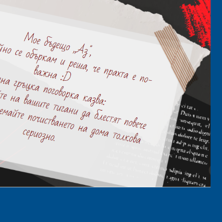
senger
mail