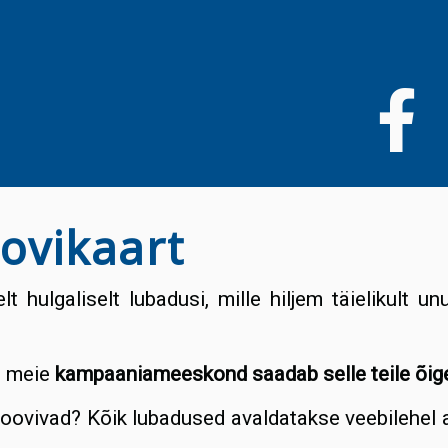
Liigu
edasi
põhisisu
juurde
oovikaart
 hulgaliselt lubadusi, mille hiljem täielikult u
a meie
kampaaniameeskond saadab selle teile õigel
soovivad? Kõik lubadused avaldatakse veebilehel 