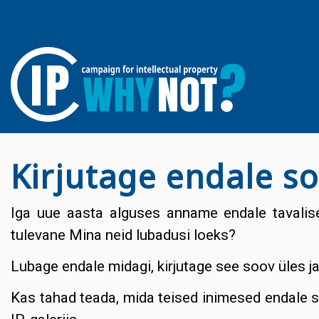
Kirjutage endale s
Iga uue aasta alguses anname endale tavaliselt
tulevane Mina neid lubadusi loeks?
Lubage endale midagi, kirjutage see soov
üles j
Kas tahad teada, mida teised inimesed endale 