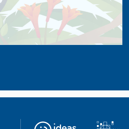
senger
mail