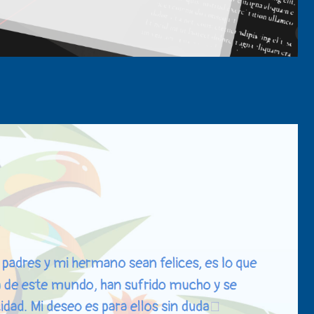
senger
mail