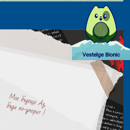
senger
mail
Vestelge Bionic