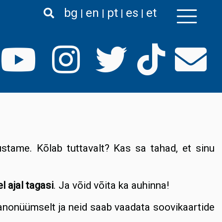
bg
en
pt
es
et
nustame. Kõlab tuttavalt? Kas sa tahad, et sinu
 ajal tagasi
. Ja võid võita ka auhinna!
anonüümselt ja neid saab vaadata soovikaartide