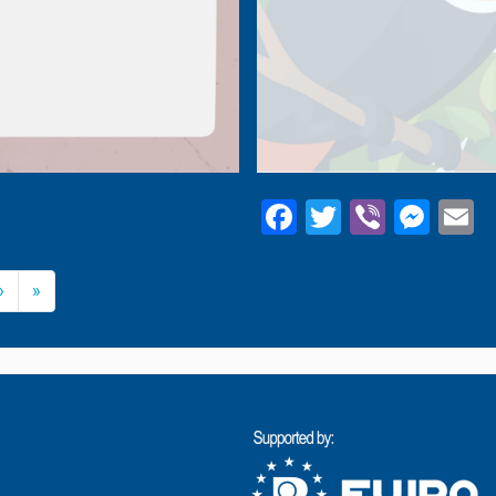
Facebook
Twitter
Viber
Mes
E
››
Last »
›
»