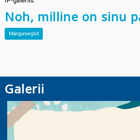
IP-galeriis.
Noh, milline on sinu 
Mängureeglid
Galerii