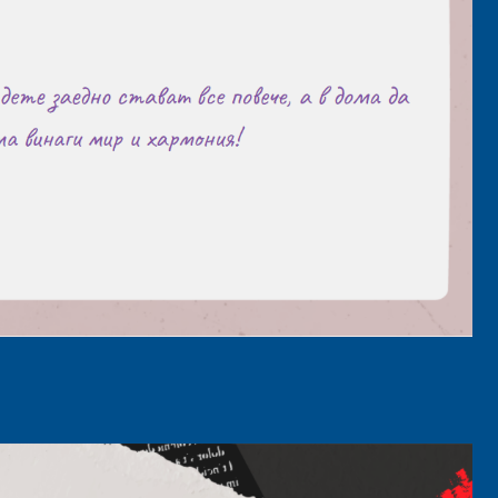
senger
mail