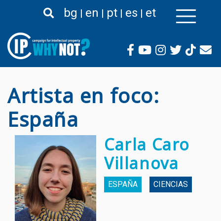
Pasar
bg
en
pt
es
et
al
contenido
principal
Artista en foco:
España
Carla Caro
Villanova
ESPAÑA
CIENCIAS