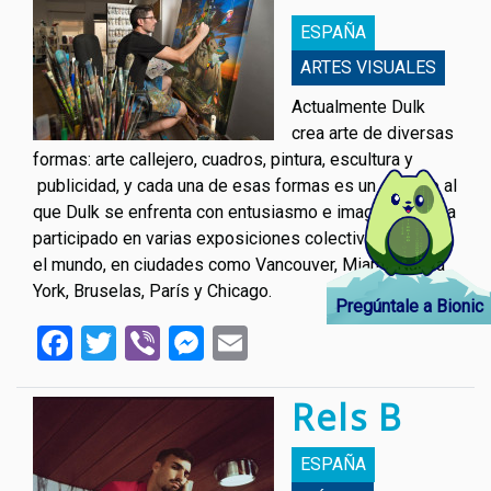
ESPAÑA
ARTES VISUALES
Actualmente Dulk
crea arte de diversas
formas: arte callejero, cuadros, pintura, escultura y
publicidad, y cada una de esas formas es un desafío al
que Dulk se enfrenta con entusiasmo e imaginación. Ha
participado en varias exposiciones colectivas por todo
el mundo, en ciudades como Vancouver, Miami, Nueva
York, Bruselas, París y Chicago.
Pregúntale a Bionic
Facebook
Twitter
Viber
Messenger
Email
Rels B
ESPAÑA