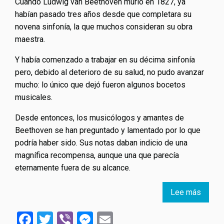
Cuando Ludwig van Beethoven murió en 1827, ya
habían pasado tres años desde que completara su
novena sinfonía, la que muchos consideran su obra
maestra.
Y había comenzado a trabajar en su décima sinfonía
pero, debido al deterioro de su salud, no pudo avanzar
mucho: lo único que dejó fueron algunos bocetos
musicales.
Desde entonces, los musicólogos y amantes de
Beethoven se han preguntado y lamentado por lo que
podría haber sido. Sus notas daban indicio de una
magnífica recompensa, aunque una que parecía
eternamente fuera de su alcance.
Lee más
sobre
10ª
Facebook
Twitter
Viber
Messenger
Email
sinfon