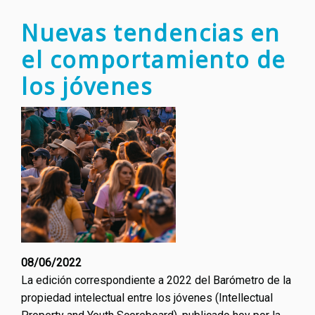
los
cread
Nuevas tendencias en
con
el comportamiento de
el
nuevo
los jóvenes
repart
de
ingre
de
la
músic
08/06/2022
La edición correspondiente a 2022 del Barómetro de la
propiedad intelectual entre los jóvenes (Intellectual