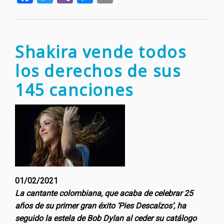
de
Beeth
un
equip
Shakira vende todos
de
los derechos de sus
music
e
145 canciones
inform
compl
la
obra
01/02/2021
La cantante colombiana, que acaba de celebrar 25
años de su primer gran éxito ‘Pies Descalzos’, ha
seguido la estela de Bob Dylan al ceder su catálogo