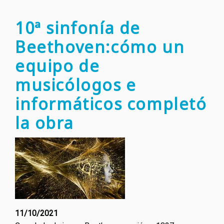
caída
de
10ª sinfonía de
los
Beethoven:cómo un
derec
de
equipo de
los
musicólogos e
cread
de
informáticos completó
1.000
la obra
millon
de
euros
en
2020
11/10/2021