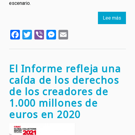
escenario.
Lee más
sobre
ABBA
Facebook
Twitter
Viber
Messenger
Email
asiste
al
primer
event
públic
El Informe refleja una
como
caída de los derechos
cuarte
en
de los creadores de
36
1.000 millones de
años
euros en 2020