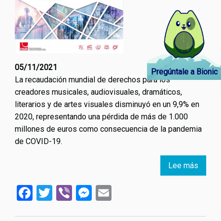
05/11/2021
Pregúntale a Bionic
La recaudación mundial de derechos para los
creadores musicales, audiovisuales, dramáticos,
literarios y de artes visuales disminuyó en un 9,9% en
2020, representando una pérdida de más de 1.000
millones de euros como consecuencia de la pandemia
de COVID-19.
Lee más
sobre
El
Facebook
Twitter
Viber
Messenger
Email
Infor
refleja
una