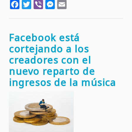
Facebook
Twitter
Viber
Messenger
Email
Up
That
Hill:
un
éxito
Facebook está
de
cortejando a los
la
décad
creadores con el
de
nuevo reparto de
1980
recau
ingresos de la música
millon
en
regalí
gracia
a
Strang
Thing