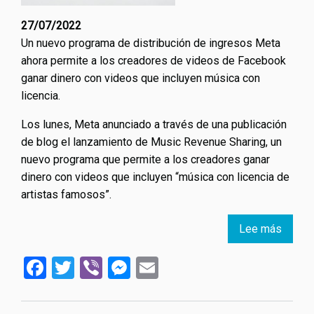
27/07/2022
Un nuevo programa de distribución de ingresos Meta
ahora permite a los creadores de videos de Facebook
ganar dinero con videos que incluyen música con
licencia.
Los lunes, Meta anunciado a través de una publicación
de blog el lanzamiento de Music Revenue Sharing, un
nuevo programa que permite a los creadores ganar
dinero con videos que incluyen “música con licencia de
artistas famosos”.
Lee más
sobre
Faceb
Facebook
Twitter
Viber
Messenger
Email
está
cortej
a