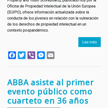
Property and Youth Scoreboard), publicado hoy por la
Oficina de Propiedad Intelectual de la Unión Europea
(EUIPO), ofrece información actualizada sobre la
conducta de los jóvenes en relación con la vulneración
de los derechos de propiedad intelectual en un
contexto pospandémico.
Lee más
sobre
Nueva
Facebook
Twitter
Viber
Messenger
Email
tende
en
el
compo
de
ABBA asiste al primer
los
evento público como
jóven
cuarteto en 36 años