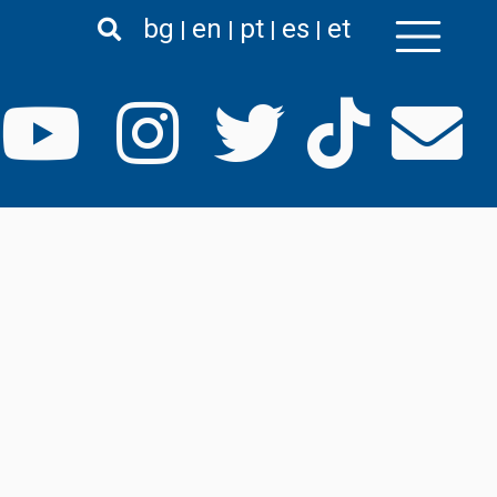
bg
en
pt
es
et